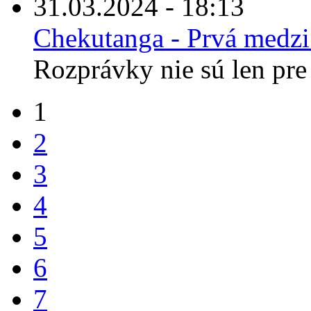
31.03.2024 - 18:13
Chekutanga - Prvá medz
Rozprávky nie sú len pre 
1
2
3
4
5
6
7