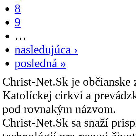
8
9
…
nasledujúca ›
posledná »
Christ-Net.Sk je občianske 
Katolíckej cirkvi a prevádz
pod rovnakým názvom.
Christ-Net.Sk sa snaží pri