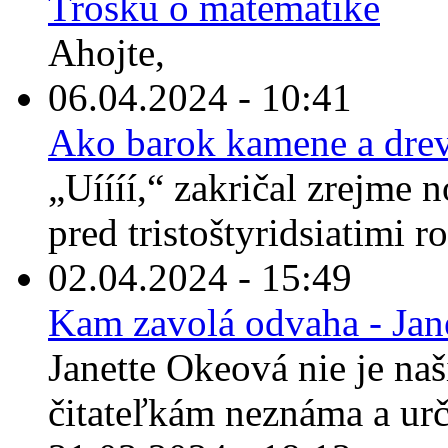
Trošku o matematike
Ahojte,
06.04.2024 - 10:41
Ako barok kamene a drev
„Uíííí,“ zakričal zrejme 
pred tristoštyridsiatimi r
02.04.2024 - 15:49
Kam zavolá odvaha - Jan
Janette Okeová nie je n
čitateľkám neznáma a urči