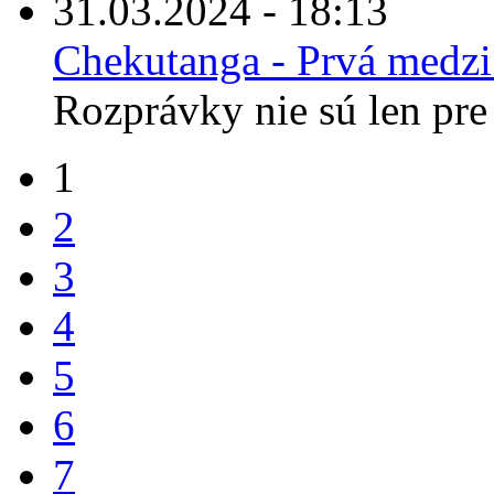
31.03.2024 - 18:13
Chekutanga - Prvá medz
Rozprávky nie sú len pre 
1
2
3
4
5
6
7