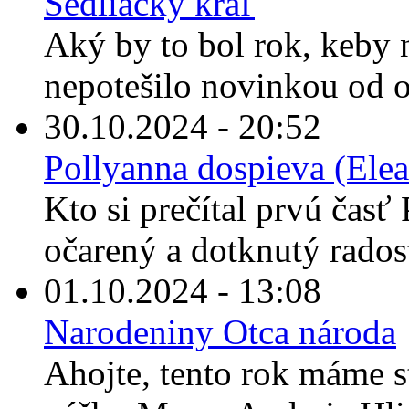
Sedliacky kráľ
Aký by to bol rok, keby
nepotešilo novinkou od o
30.10.2024 - 20:52
Pollyanna dospieva (Elea
Kto si prečítal prvú časť 
očarený a dotknutý rados
01.10.2024 - 13:08
Narodeniny Otca národa
Ahojte, tento rok máme s