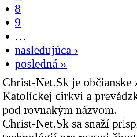
8
9
…
nasledujúca ›
posledná »
Christ-Net.Sk je občianske 
Katolíckej cirkvi a prevádz
pod rovnakým názvom.
Christ-Net.Sk sa snaží pri