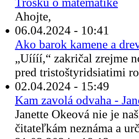
Trošku o matematike
Ahojte,
06.04.2024 - 10:41
Ako barok kamene a drev
„Uíííí,“ zakričal zrejme 
pred tristoštyridsiatimi r
02.04.2024 - 15:49
Kam zavolá odvaha - Jan
Janette Okeová nie je n
čitateľkám neznáma a urči