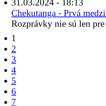
31.03.2024 - 18:13
Chekutanga - Prvá medz
Rozprávky nie sú len pre 
1
2
3
4
5
6
7