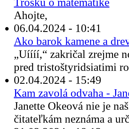
Trošku o matematike
Ahojte,
06.04.2024 - 10:41
Ako barok kamene a drev
„Uíííí,“ zakričal zrejme 
pred tristoštyridsiatimi r
02.04.2024 - 15:49
Kam zavolá odvaha - Jan
Janette Okeová nie je n
čitateľkám neznáma a urči