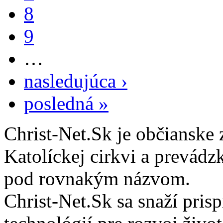
8
9
…
nasledujúca ›
posledná »
Christ-Net.Sk je občianske 
Katolíckej cirkvi a prevádz
pod rovnakým názvom.
Christ-Net.Sk sa snaží pri