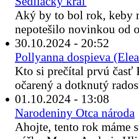
Sedliacky kráľ
Aký by to bol rok, keby
nepotešilo novinkou od o
30.10.2024 - 20:52
Pollyanna dospieva (Elea
Kto si prečítal prvú časť 
očarený a dotknutý rados
01.10.2024 - 13:08
Narodeniny Otca národa
Ahojte, tento rok máme s