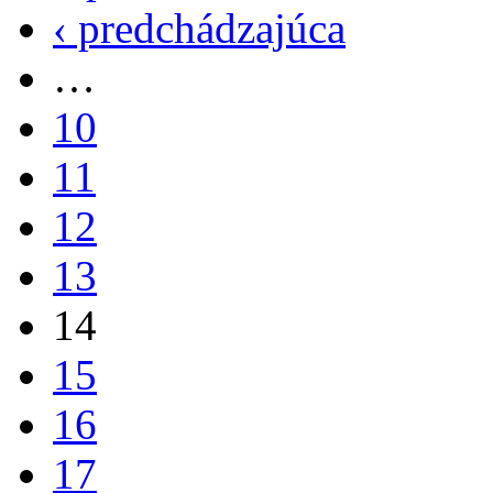
‹ predchádzajúca
…
10
11
12
13
14
15
16
17