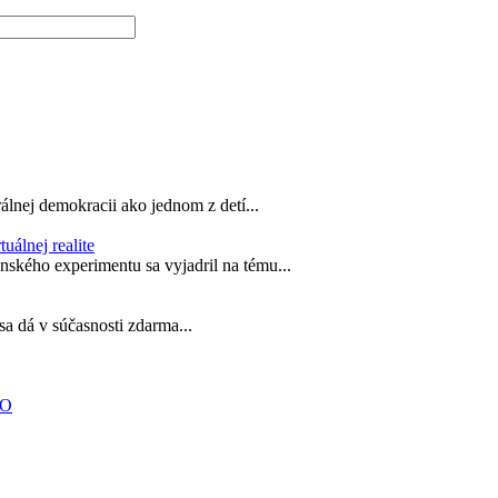
álnej demokracii ako jednom z detí...
álnej realite
ského experimentu sa vyjadril na tému...
sa dá v súčasnosti zdarma...
KO