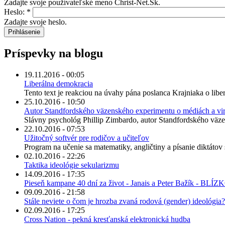
Zadajte svoje používateľské meno Christ-Net.Sk.
Heslo:
*
Zadajte svoje heslo.
Príspevky na blogu
19.11.2016 - 00:05
Liberálna demokracia
Tento text je reakciou na úvahy pána poslanca Krajniaka o liber
25.10.2016 - 10:50
Autor Standfordského väzenského experimentu o médiách a virtu
Slávny psychológ Phillip Zimbardo, autor Standfordského väzen
22.10.2016 - 07:53
Užitočný softvér pre rodičov a učiteľov
Program na učenie sa matematiky, angličtiny a písanie diktátov 
02.10.2016 - 22:26
Taktika ideológie sekularizmu
14.09.2016 - 17:35
Pieseň kampane 40 dní za život - Janais a Peter Bažík - BLÍZ
09.09.2016 - 21:58
Stále neviete o čom je hrozba zvaná rodová (gender) ideológia?
02.09.2016 - 17:25
Cross Nation - pekná kresťanská elektronická hudba