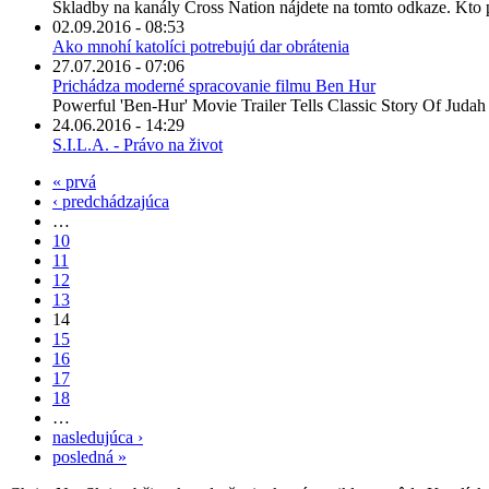
Skladby na kanály Cross Nation nájdete na tomto odkaze. Kto pre
02.09.2016 - 08:53
Ako mnohí katolíci potrebujú dar obrátenia
27.07.2016 - 07:06
Prichádza moderné spracovanie filmu Ben Hur
Powerful 'Ben-Hur' Movie Trailer Tells Classic Story Of Judah
24.06.2016 - 14:29
S.I.L.A. - Právo na život
« prvá
‹ predchádzajúca
…
10
11
12
13
14
15
16
17
18
…
nasledujúca ›
posledná »