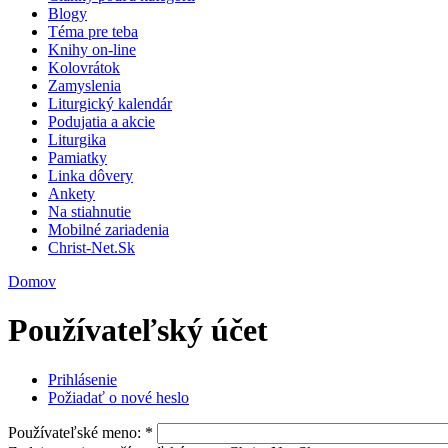
Blogy
Téma pre teba
Knihy on-line
Kolovrátok
Zamyslenia
Liturgický kalendár
Podujatia a akcie
Liturgika
Pamiatky
Linka dôvery
Ankety
Na stiahnutie
Mobilné zariadenia
Christ-Net.Sk
Domov
Používateľský účet
Prihlásenie
Požiadať o nové heslo
Používateľské meno:
*