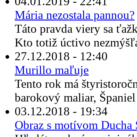
04.01.2019 - 22:41
Mária nezostala pannou?
Táto pravda viery sa ťaž
Kto totiž úctivo nezmýšľ
27.12.2018 - 12:40
Murillo maľuje
Tento rok má štyristoroč
barokový maliar, Španiel
03.12.2018 - 19:34
Obraz s motívom Ducha S