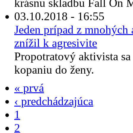
krásnu skladbu Fall On M
03.10.2018 - 16:55
Jeden prípad z mnohých a
znížil k agresivite
Propotratový aktivista sa
kopaniu do ženy.
« prvá
‹ predchádzajúca
1
2