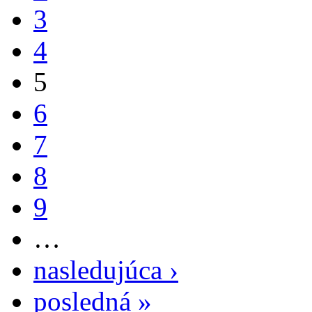
3
4
5
6
7
8
9
…
nasledujúca ›
posledná »