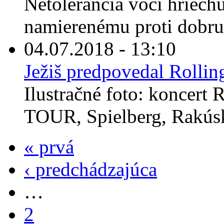
Netolerancia voči hriechu
namierenému proti dobru 
04.07.2018 - 13:10
Ježiš predpovedal Rollin
Ilustračné foto: koncert
TOUR, Spielberg, Rakúsk
« prvá
‹ predchádzajúca
…
2