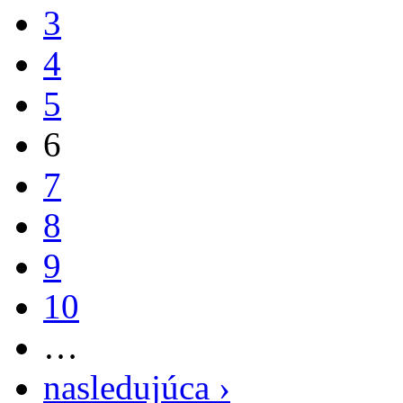
3
4
5
6
7
8
9
10
…
nasledujúca ›