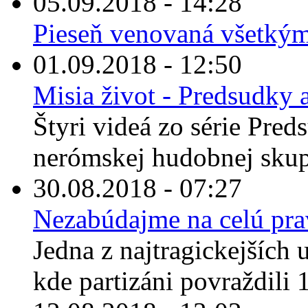
05.09.2018 - 14:28
Pieseň venovaná všetkým, 
01.09.2018 - 12:50
Misia život - Predsudky a
Štyri videá zo série Pred
nerómskej hudobnej skup
30.08.2018 - 07:27
Nezabúdajme na celú pr
Jedna z najtragickejších u
kde partizáni povraždili 1