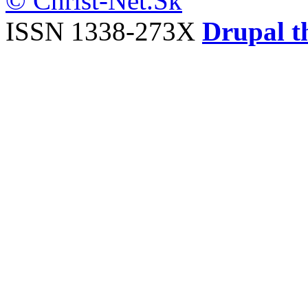
© Christ-Net.Sk
ISSN 1338-273X
Drupal t