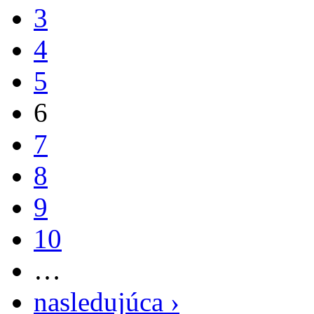
3
4
5
6
7
8
9
10
…
nasledujúca ›