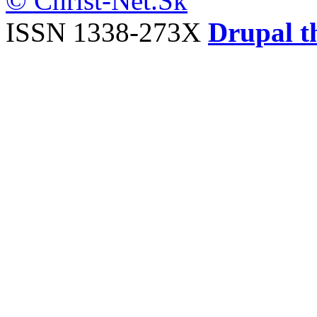
© Christ-Net.Sk
ISSN 1338-273X
Drupal t