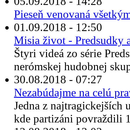
05.09.2018 - 14:28
Pieseň venovaná všetkým, 
01.09.2018 - 12:50
Misia život - Predsudky a
Štyri videá zo série Pred
nerómskej hudobnej skup
30.08.2018 - 07:27
Nezabúdajme na celú pr
Jedna z najtragickejších u
kde partizáni povraždili 1