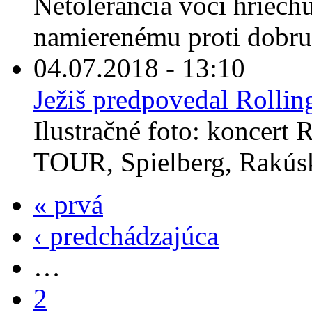
Netolerancia voči hriechu
namierenému proti dobru 
04.07.2018 - 13:10
Ježiš predpovedal Rollin
Ilustračné foto: koncert
TOUR, Spielberg, Rakúsk
« prvá
‹ predchádzajúca
…
2