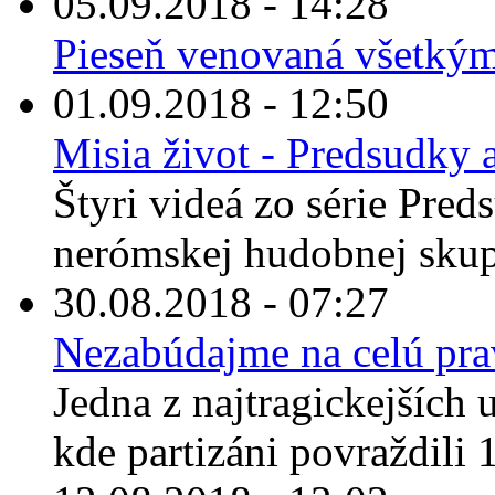
05.09.2018 - 14:28
Pieseň venovaná všetkým, 
01.09.2018 - 12:50
Misia život - Predsudky a
Štyri videá zo série Pred
nerómskej hudobnej skup
30.08.2018 - 07:27
Nezabúdajme na celú pr
Jedna z najtragickejších u
kde partizáni povraždili 1