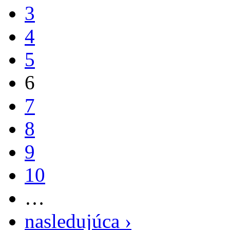
3
4
5
6
7
8
9
10
…
nasledujúca ›