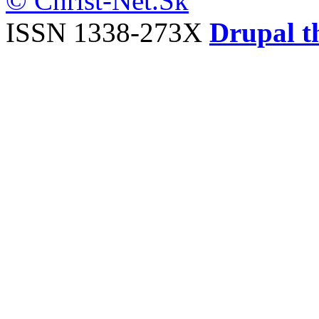
© Christ-Net.Sk
ISSN 1338-273X
Drupal t