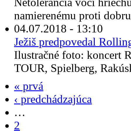
Netolerancia voči hriechu
namierenému proti dobru 
04.07.2018 - 13:10
Ježiš predpovedal Rollin
Ilustračné foto: koncert
TOUR, Spielberg, Rakúsk
« prvá
‹ predchádzajúca
…
2