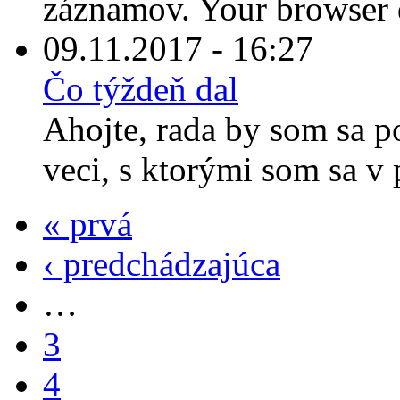
záznamov. Your browser d
09.11.2017 - 16:27
Čo týždeň dal
Ahojte, rada by som sa p
veci, s ktorými som sa v 
« prvá
‹ predchádzajúca
…
3
4