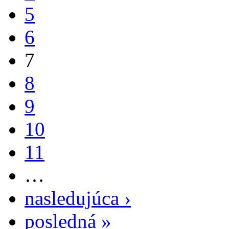
5
6
7
8
9
10
11
…
nasledujúca ›
posledná »