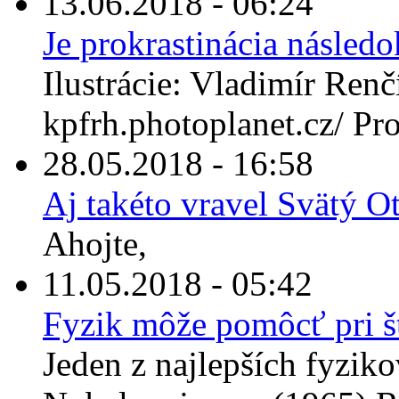
13.06.2018 - 06:24
Je prokrastinácia násle
Ilustrácie: Vladimír Renčí
kpfrh.photoplanet.cz/ Prok
28.05.2018 - 16:58
Aj takéto vravel Svätý 
Ahojte,
11.05.2018 - 05:42
Fyzik môže pomôcť pri št
Jeden z najlepších fyzikov