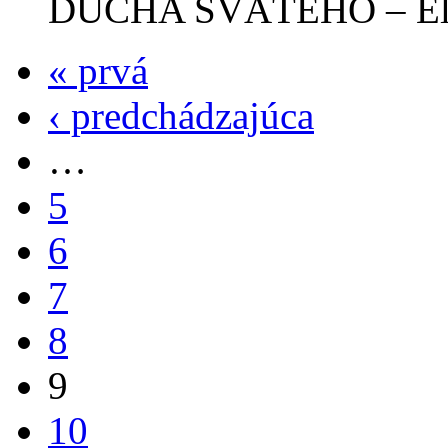
DUCHA SVÄTÉHO – El Gr
« prvá
‹ predchádzajúca
…
5
6
7
8
9
10