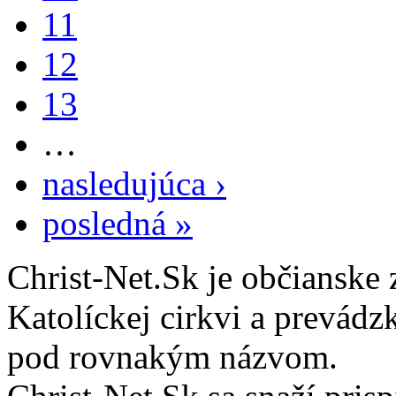
11
12
13
…
nasledujúca ›
posledná »
Christ-Net.Sk je občianske 
Katolíckej cirkvi a prevádz
pod rovnakým názvom.