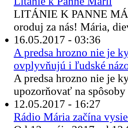
Litánie k Panne Márii
LITÁNIE K PANNE MÁRII
oroduj za nás! Mária, diev
16.05.2017 - 03:36
A predsa hrozno nie je ky
ovplyvňujú i ľudské názo
A predsa hrozno nie je k
upozorňovať na spôsoby m
12.05.2017 - 16:27
Rádio Mária začína vysi