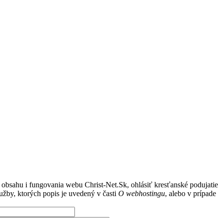
sahu i fungovania webu Christ-Net.Sk, ohlásiť kresťanské podujatie
žby, ktorých popis je uvedený v časti
O webhostingu
, alebo v prípad