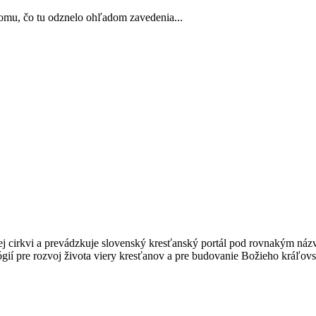
omu, čo tu odznelo ohľadom zavedenia...
kej cirkvi a prevádzkuje slovenský kresťanský portál pod rovnakým ná
gií pre rozvoj života viery kresťanov a pre budovanie Božieho kráľovs