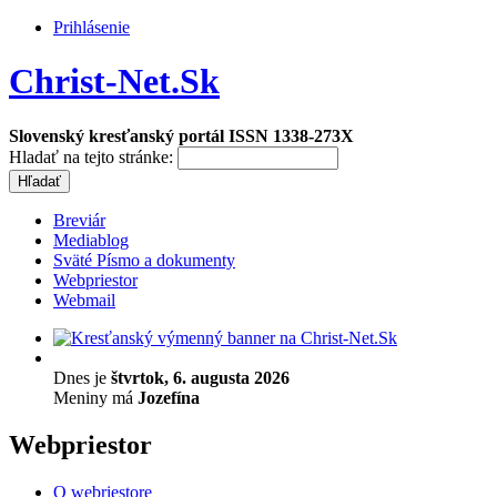
Prihlásenie
Christ-Net.Sk
Slovenský kresťanský portál ISSN 1338-273X
Hladať na tejto stránke:
Breviár
Mediablog
Sväté Písmo a dokumenty
Webpriestor
Webmail
Dnes je
štvrtok, 6. augusta 2026
Meniny má
Jozefína
Webpriestor
O webriestore