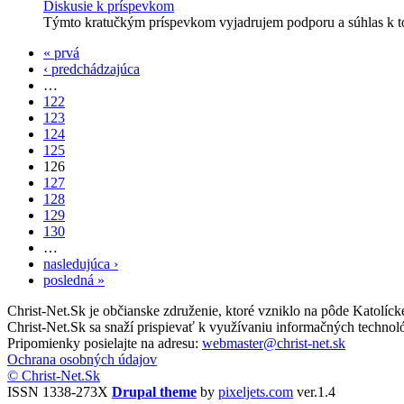
Diskusie k príspevkom
Týmto kratučkým príspevkom vyjadrujem podporu a súhlas k t
« prvá
‹ predchádzajúca
…
122
123
124
125
126
127
128
129
130
…
nasledujúca ›
posledná »
Christ-Net.Sk je občianske združenie, ktoré vzniklo na pôde Katolíc
Christ-Net.Sk sa snaží prispievať k využívaniu informačných technoló
Pripomienky posielajte na adresu:
webmaster@christ-net.sk
Ochrana osobných údajov
© Christ-Net.Sk
ISSN 1338-273X
Drupal theme
by
pixeljets.com
ver.1.4