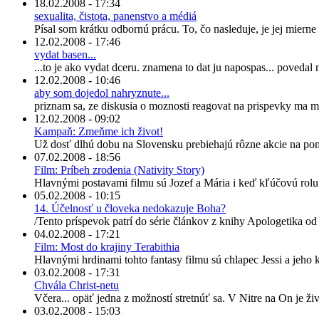
18.02.2008 - 17:34
sexualita, čistota, panenstvo a médiá
Písal som krátku odbornú prácu. To, čo nasleduje, je jej mierne
12.02.2008 - 17:46
vydat basen...
...to je ako vydat dceru. znamena to dat ju napospas... povedal
12.02.2008 - 10:46
aby som dojedol nahryznute...
priznam sa, ze diskusia o moznosti reagovat na prispevky ma mil
12.02.2008 - 09:02
Kampaň: Zmeňme ich život!
Už dosť dlhú dobu na Slovensku prebiehajú rôzne akcie na p
07.02.2008 - 18:56
Film: Príbeh zrodenia (Nativity Story)
Hlavnými postavami filmu sú Jozef a Mária i keď kľúčovú rolu 
05.02.2008 - 10:15
14. Účelnosť u človeka nedokazuje Boha?
/Tento príspevok patrí do série článkov z knihy Apologetika od 
04.02.2008 - 17:21
Film: Most do krajiny Terabithia
Hlavnými hrdinami tohto fantasy filmu sú chlapec Jessi a jeho ka
03.02.2008 - 17:31
Chvála Christ-netu
Včera... opäť jedna z možností stretnúť sa. V Nitre na On je živý
03.02.2008 - 15:03