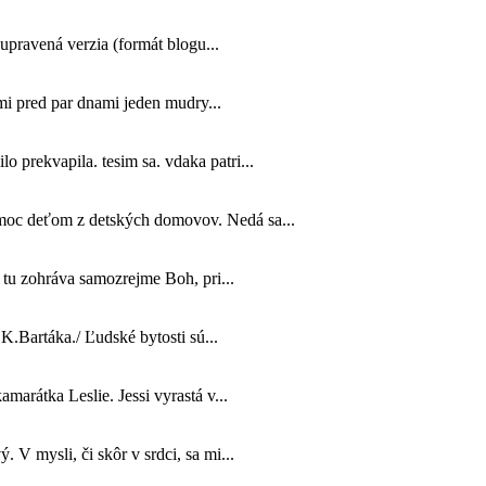
 upravená verzia (formát blogu...
 mi pred par dnami jeden mudry...
o prekvapila. tesim sa. vdaka patri...
omoc deťom z detských domovov. Nedá sa...
tu zohráva samozrejme Boh, pri...
K.Bartáka./ Ľudské bytosti sú...
marátka Leslie. Jessi vyrastá v...
. V mysli, či skôr v srdci, sa mi...