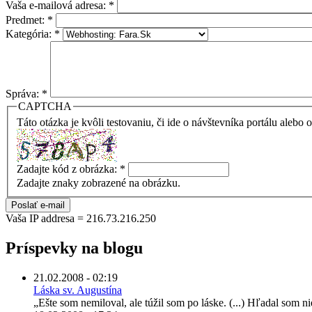
Vaša e-mailová adresa:
*
Predmet:
*
Kategória:
*
Správa:
*
CAPTCHA
Táto otázka je kvôli testovaniu, či ide o návštevníka portálu alebo
Zadajte kód z obrázka:
*
Zadajte znaky zobrazené na obrázku.
Vaša IP addresa = 216.73.216.250
Príspevky na blogu
21.02.2008 - 02:19
Láska sv. Augustína
„Ešte som nemiloval, ale túžil som po láske. (...) Hľadal som 