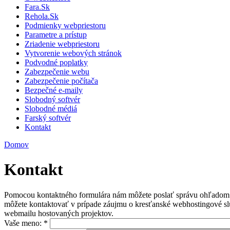
Fara.Sk
Rehola.Sk
Podmienky webpriestoru
Parametre a prístup
Zriadenie webpriestoru
Vytvorenie webových stránok
Podvodné poplatky
Zabezpečenie webu
Zabezpečenie počítača
Bezpečné e-maily
Slobodný softvér
Slobodné médiá
Farský softvér
Kontakt
Domov
Kontakt
Pomocou kontaktného formulára nám môžete poslať správu ohľadom ob
môžete kontaktovať v prípade záujmu o kresťanské webhostingové slu
webmailu hostovaných projektov.
Vaše meno:
*