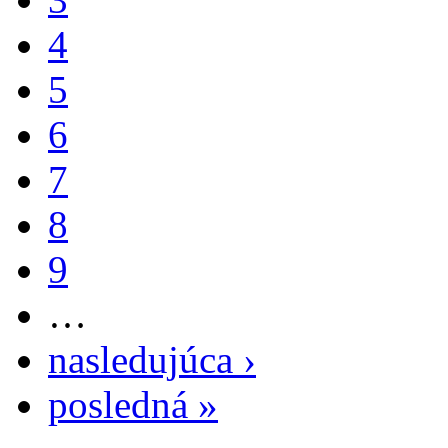
4
5
6
7
8
9
…
nasledujúca ›
posledná »