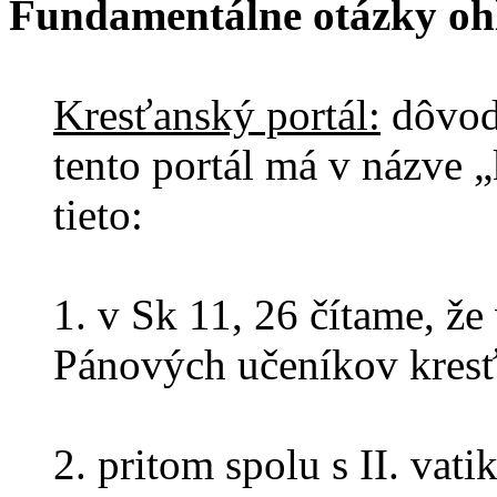
Fundamentálne otázky oh
Kresťanský portál:
dôvody
tento portál má v názve „
tieto:
1. v Sk 11, 26 čítame, že
Pánových učeníkov kres
2. pritom spolu s II. va