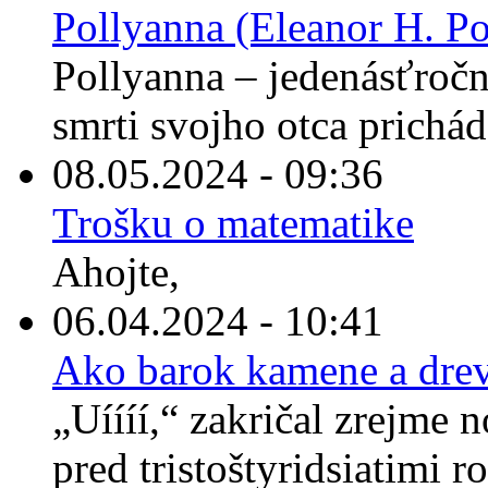
Pollyanna (Eleanor H. Po
Pollyanna – jedenásťročné
smrti svojho otca prichád
08.05.2024 - 09:36
Trošku o matematike
Ahojte,
06.04.2024 - 10:41
Ako barok kamene a drev
„Uíííí,“ zakričal zrejme 
pred tristoštyridsiatimi r