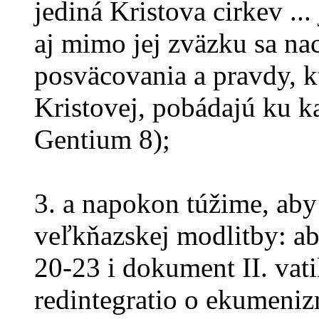
jediná Kristova cirkev ...
aj mimo jej zväzku sa na
posväcovania a pravdy, k
Kristovej, pobádajú ku k
Gentium 8);
3. a napokon túžime, aby 
veľkňazskej modlitby: aby
20-23 i dokument II. vat
redintegratio o ekumeniz