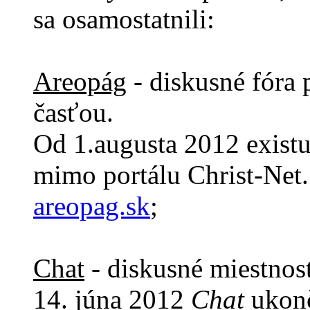
sa osamostatnili:
Areopág
- diskusné fóra 
časťou.
Od 1.augusta 2012 exist
mimo portálu Christ-Net
areopag.sk
;
Chat
- diskusné miestnost
14. júna 2012
Chat
ukonč