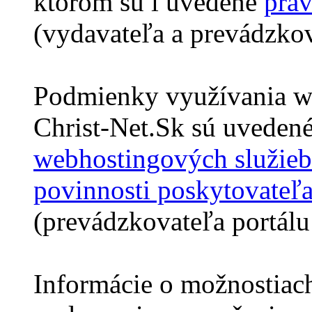
ktorom sú i uvedené
práv
(vydavateľa a prevádzkov
Podmienky využívania we
Christ-Net.Sk sú uveden
webhostingových služieb
povinnosti poskytovateľ
(prevádzkovateľa portálu
Informácie o možnostiac