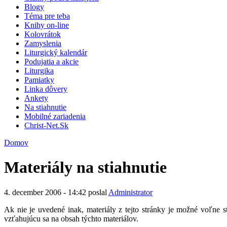
Blogy
Téma pre teba
Knihy on-line
Kolovrátok
Zamyslenia
Liturgický kalendár
Podujatia a akcie
Liturgika
Pamiatky
Linka dôvery
Ankety
Na stiahnutie
Mobilné zariadenia
Christ-Net.Sk
Domov
Materiály na stiahnutie
4. december 2006 - 14:42 poslal
Administrator
Ak nie je uvedené inak, materiály z tejto stránky je možné voľn
vzťahujúcu sa na obsah týchto materiálov.