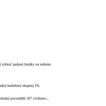
i zobrať padané hrušky na sušenie.
mskej hudobnej skupiny F6.
tizáni povraždili 187 civilistov...