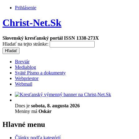
Prihlásenie
Christ-Net.Sk
Slovenský kresťanský portál ISSN 1338-273X
Hladať na tejto stránke:
Breviár
Mediablog
Sväté Písmo a dokumenty
Webpriestor
Webmail
Dnes je
sobota, 8. augusta 2026
Meniny má
Oskár
Hlavné menu
Články podľa kategórií