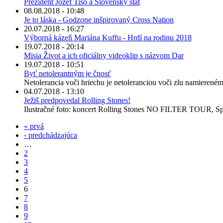
Prezident Jozef Tiso a Slovenský štát
08.08.2018 - 10:48
Je to láska - Godzone inšpirovaný Cross Nation
20.07.2018 - 16:27
Výborná kázeň Mariána Kuffu - Hrdí na rodinu 2018
19.07.2018 - 20:14
Misia Život a ich oficiálny videoklip s názvom Dar
19.07.2018 - 10:51
Byť netolerantným je čnosť
Netolerancia voči hriechu je netoleranciou voči zlu namiereném
04.07.2018 - 13:10
Ježiš predpovedal Rolling Stones!
Ilustračné foto: koncert Rolling Stones NO FILTER TOUR, Spi
« prvá
‹ predchádzajúca
…
2
3
4
5
6
7
8
9