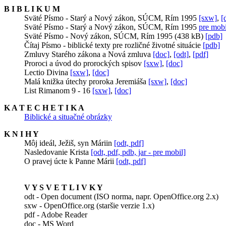
B I B L I K U M
Sväté Písmo - Starý a Nový zákon, SÚCM, Rím 1995
[sxw]
,
[
Sväté Písmo - Starý a Nový zákon, SÚCM, Rím 1995
pre mobi
Sväté Písmo - Nový zákon, SÚCM, Rím 1995 (438 kB)
[pdb]
Čítaj Písmo - biblické texty pre rozličné životné situácie
[pdb]
Zmluvy Starého zákona a Nová zmluva
[doc]
,
[odt]
,
[pdf]
Proroci a úvod do prorockých spisov
[sxw]
,
[doc]
Lectio Divina
[sxw]
,
[doc]
Malá knižka útechy proroka Jeremiáša
[sxw]
,
[doc]
List Rimanom 9 - 16
[sxw]
,
[doc]
K A T E C H E T I K A
Biblické a situačné obrázky
K N I H Y
Môj ideál, Ježiš, syn Máriin
[odt, pdf]
Nasledovanie Krista
[odt, pdf, pdb, jar - pre mobil]
O pravej úcte k Panne Márii
[odt, pdf]
V Y S V E T L I V K Y
odt - Open document (ISO norma, napr. OpenOffice.org 2.x)
sxw - OpenOffice.org (staršie verzie 1.x)
pdf - Adobe Reader
doc - MS Word