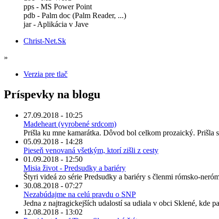
pps - MS Power Point
pdb - Palm doc (Palm Reader, ...)
jar - Aplikácia v Jave
Christ-Net.Sk
»
Verzia pre tlač
Príspevky na blogu
27.09.2018 - 10:25
Madeheart (vyrobené srdcom)
Prišla ku mne kamarátka. Dôvod bol celkom prozaický. Prišla s
05.09.2018 - 14:28
Pieseň venovaná všetkým, ktorí zišli z cesty
01.09.2018 - 12:50
Misia život - Predsudky a bariéry
Štyri videá zo série Predsudky a bariéry s členmi rómsko-neró
30.08.2018 - 07:27
Nezabúdajme na celú pravdu o SNP
Jedna z najtragickejších udalostí sa udiala v obci Sklené, kde par
12.08.2018 - 13:02