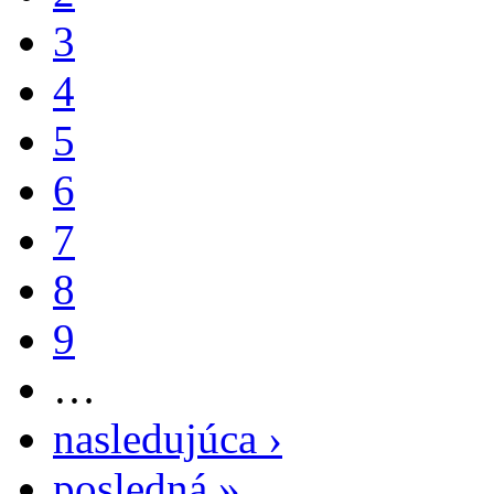
3
4
5
6
7
8
9
…
nasledujúca ›
posledná »