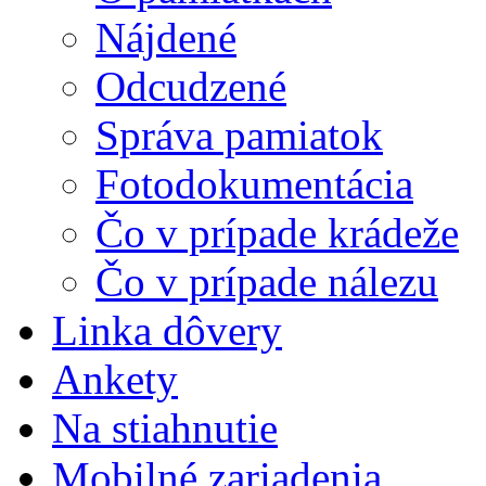
Nájdené
Odcudzené
Správa pamiatok
Fotodokumentácia
Čo v prípade krádeže
Čo v prípade nálezu
Linka dôvery
Ankety
Na stiahnutie
Mobilné zariadenia