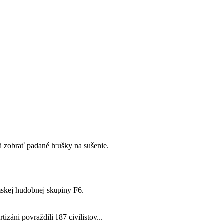
i zobrať padané hrušky na sušenie.
mskej hudobnej skupiny F6.
tizáni povraždili 187 civilistov...