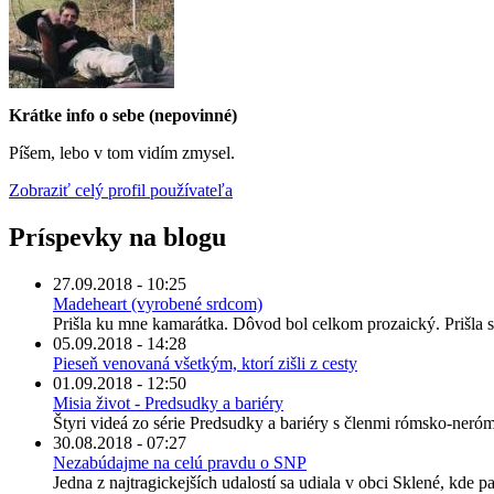
Krátke info o sebe (nepovinné)
Píšem, lebo v tom vidím zmysel.
Zobraziť celý profil používateľa
Príspevky na blogu
27.09.2018 - 10:25
Madeheart (vyrobené srdcom)
Prišla ku mne kamarátka. Dôvod bol celkom prozaický. Prišla s
05.09.2018 - 14:28
Pieseň venovaná všetkým, ktorí zišli z cesty
01.09.2018 - 12:50
Misia život - Predsudky a bariéry
Štyri videá zo série Predsudky a bariéry s členmi rómsko-neró
30.08.2018 - 07:27
Nezabúdajme na celú pravdu o SNP
Jedna z najtragickejších udalostí sa udiala v obci Sklené, kde par