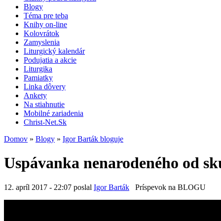
Blogy
Téma pre teba
Knihy on-line
Kolovrátok
Zamyslenia
Liturgický kalendár
Podujatia a akcie
Liturgika
Pamiatky
Linka dôvery
Ankety
Na stiahnutie
Mobilné zariadenia
Christ-Net.Sk
Domov
»
Blogy
»
Igor Barták bloguje
Uspávanka nenarodeného od sku
12. apríl 2017 - 22:07 poslal
Igor Barták
Príspevok na BLOGU