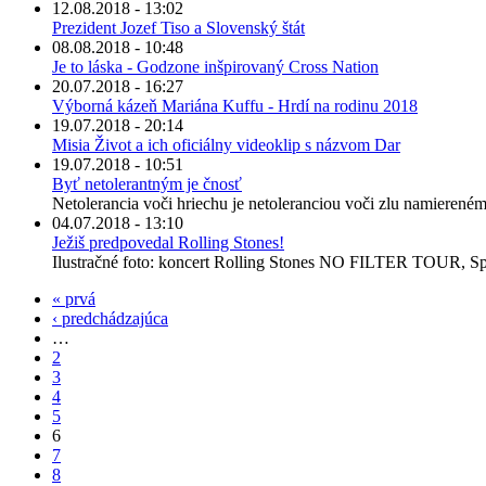
12.08.2018 - 13:02
Prezident Jozef Tiso a Slovenský štát
08.08.2018 - 10:48
Je to láska - Godzone inšpirovaný Cross Nation
20.07.2018 - 16:27
Výborná kázeň Mariána Kuffu - Hrdí na rodinu 2018
19.07.2018 - 20:14
Misia Život a ich oficiálny videoklip s názvom Dar
19.07.2018 - 10:51
Byť netolerantným je čnosť
Netolerancia voči hriechu je netoleranciou voči zlu namiereném
04.07.2018 - 13:10
Ježiš predpovedal Rolling Stones!
Ilustračné foto: koncert Rolling Stones NO FILTER TOUR, Spi
« prvá
‹ predchádzajúca
…
2
3
4
5
6
7
8