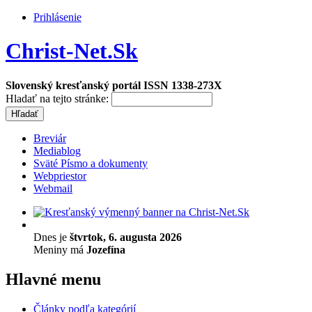
Prihlásenie
Christ-Net.Sk
Slovenský kresťanský portál ISSN 1338-273X
Hladať na tejto stránke:
Breviár
Mediablog
Sväté Písmo a dokumenty
Webpriestor
Webmail
Dnes je
štvrtok, 6. augusta 2026
Meniny má
Jozefína
Hlavné menu
Články podľa kategórií