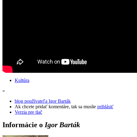
Kultúra
»
blog používateľa Igor Barták
Ak chcete pridať komentáre, tak sa musíte
prihlásiť
Verzia pre tlač
Informácie o
Igor Barták