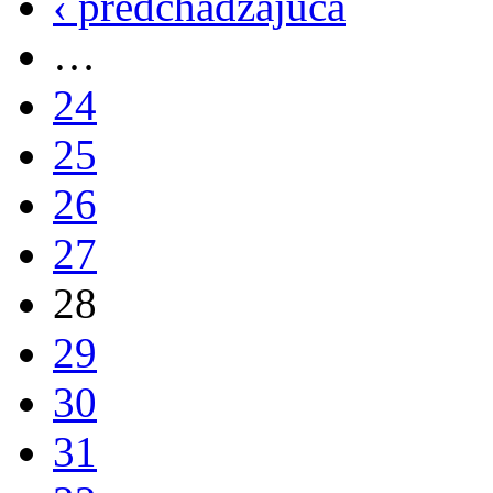
‹ predchádzajúca
…
24
25
26
27
28
29
30
31