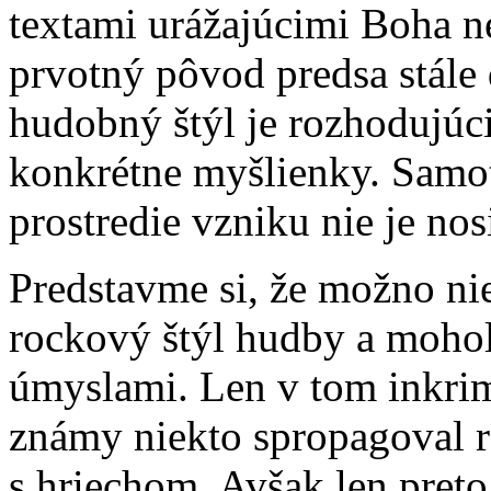
textami urážajúcimi Boha ne
prvotný pôvod predsa stále
hudobný štýl je rozhodujúci,
konkrétne myšlienky. Samo
prostredie vzniku nie je no
Predstavme si, že možno ni
rockový štýl hudby a mohol
úmyslami. Len v tom inkrim
známy niekto spropagoval 
s hriechom. Avšak len preto,