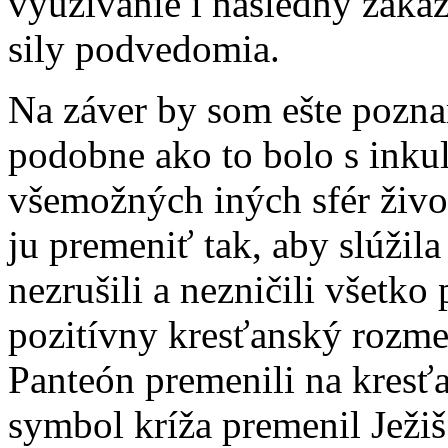
využívanie i následný záka
sily podvedomia.
Na záver by som ešte pozna
podobne ako to bolo s inkul
všemožných iných sfér živo
ju premeniť tak, aby slúžil
nezrušili a nezničili všetko
pozitívny kresťanský rozme
Panteón premenili na kresť
symbol kríža premenil Ježiš