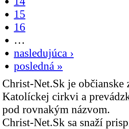
14
15
16
…
nasledujúca ›
posledná »
Christ-Net.Sk je občianske 
Katolíckej cirkvi a prevádz
pod rovnakým názvom.
Christ-Net.Sk sa snaží pri