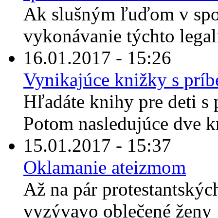
Ak slušným ľuďom v spolo
vykonávanie týchto lega
16.01.2017 - 15:26
Vynikajúce knižky s príb
Hľadáte knihy pre deti 
Potom nasledujúce dve k
15.01.2017 - 15:37
Oklamanie ateizmom
Až na pár protestantskýc
vyzývavo oblečené ženy j