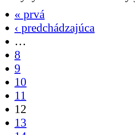
« prvá
‹ predchádzajúca
…
8
9
10
11
12
13