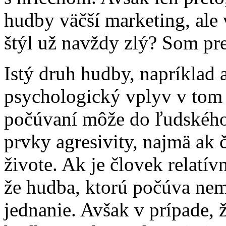
hudby väčší marketing, ale v
štýl už navždy zlý? Som pre
Istý druh hudby, napríklad
psychologický vplyv v tom 
počúvaní môže do ľudského
prvky agresivity, najmä ak 
živote. Ak je človek relatí
že hudba, ktorú počúva nem
jednanie. Avšak v prípade, ž