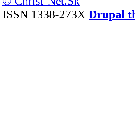
© Christ-Net.Sk
ISSN 1338-273X
Drupal t