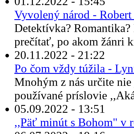
01.12.2022 - 15:45
Vyvolený národ - Robert
Detektívka? Romantika? 
prečítať, po akom žánri 
20.11.2022 - 21:22
Po čom vždy túžila - Ly
Mnohým z nás určite nie 
používané príslovie ,,Ak
05.09.2022 - 13:51
,,Päť minút s Bohom" v 