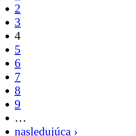
2
3
4
5
6
7
8
9
…
nasledujúca ›