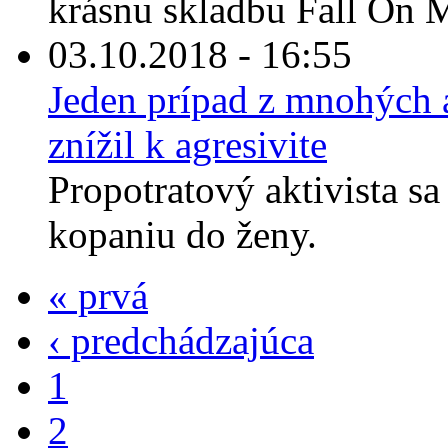
krásnu skladbu Fall On M
03.10.2018 - 16:55
Jeden prípad z mnohých a
znížil k agresivite
Propotratový aktivista sa
kopaniu do ženy.
« prvá
‹ predchádzajúca
1
2