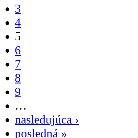
3
4
5
6
7
8
9
…
nasledujúca ›
posledná »