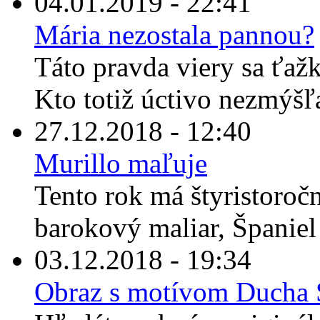
04.01.2019 - 22:41
Mária nezostala pannou?
Táto pravda viery sa ťaž
Kto totiž úctivo nezmýšľ
27.12.2018 - 12:40
Murillo maľuje
Tento rok má štyristoroč
barokový maliar, Španiel
03.12.2018 - 19:34
Obraz s motívom Ducha S