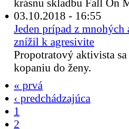
krásnu skladbu Fall On M
03.10.2018 - 16:55
Jeden prípad z mnohých a
znížil k agresivite
Propotratový aktivista sa
kopaniu do ženy.
« prvá
‹ predchádzajúca
1
2