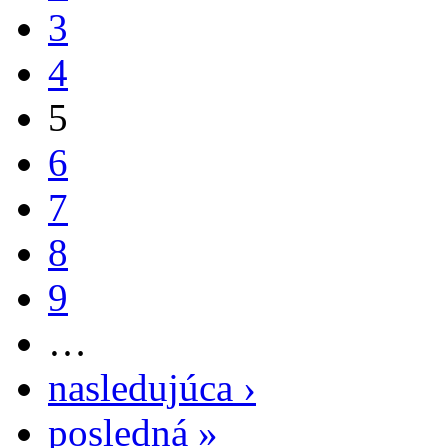
3
4
5
6
7
8
9
…
nasledujúca ›
posledná »