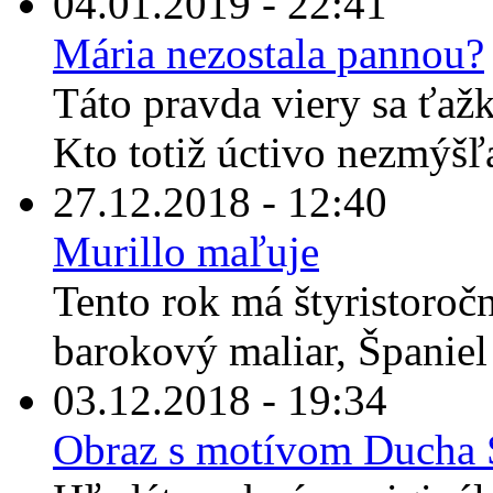
04.01.2019 - 22:41
Mária nezostala pannou?
Táto pravda viery sa ťaž
Kto totiž úctivo nezmýšľ
27.12.2018 - 12:40
Murillo maľuje
Tento rok má štyristoroč
barokový maliar, Španiel
03.12.2018 - 19:34
Obraz s motívom Ducha S