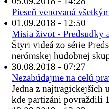
05.09.2018 - 14:28
Pieseň venovaná všetkým, 
01.09.2018 - 12:50
Misia život - Predsudky a
Štyri videá zo série Pred
nerómskej hudobnej skup
30.08.2018 - 07:27
Nezabúdajme na celú pr
Jedna z najtragickejších u
kde partizáni povraždili 1