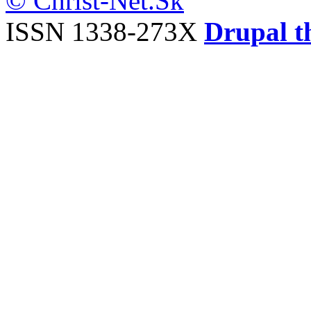
© Christ-Net.Sk
ISSN 1338-273X
Drupal t