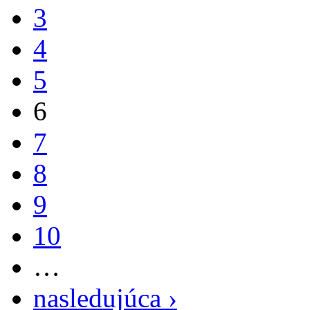
3
4
5
6
7
8
9
10
…
nasledujúca ›