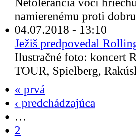
Netolerancia voči hriechu
namierenému proti dobru 
04.07.2018 - 13:10
Ježiš predpovedal Rollin
Ilustračné foto: koncert
TOUR, Spielberg, Rakúsk
« prvá
‹ predchádzajúca
…
2