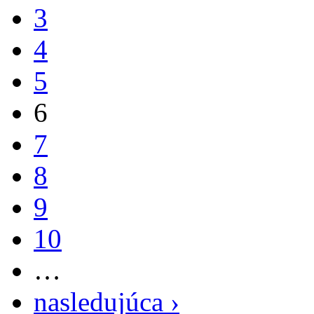
3
4
5
6
7
8
9
10
…
nasledujúca ›