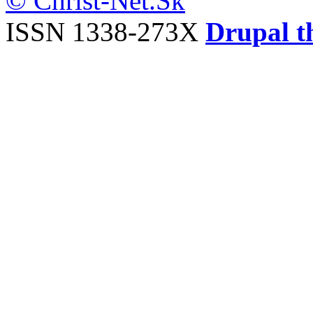
© Christ-Net.Sk
ISSN 1338-273X
Drupal t