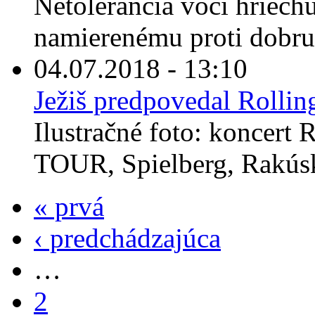
Netolerancia voči hriechu
namierenému proti dobru 
04.07.2018 - 13:10
Ježiš predpovedal Rollin
Ilustračné foto: koncert
TOUR, Spielberg, Rakúsk
« prvá
‹ predchádzajúca
…
2