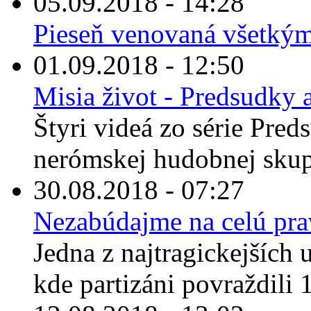
05.09.2018 - 14:28
Pieseň venovaná všetkým, 
01.09.2018 - 12:50
Misia život - Predsudky a
Štyri videá zo série Pred
nerómskej hudobnej skup
30.08.2018 - 07:27
Nezabúdajme na celú pr
Jedna z najtragickejších u
kde partizáni povraždili 1