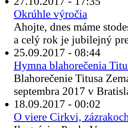
27.10.2017 - 17:35
Okrúhle výročia
Ahojte, dnes máme stodes
a celý rok je jubilejný pre
25.09.2017 - 08:44
Hymna blahorečenia Tit
Blahorečenie Titusa Zema
septembra 2017 v Bratisla
18.09.2017 - 00:02
O viere Cirkvi, zázrakoc