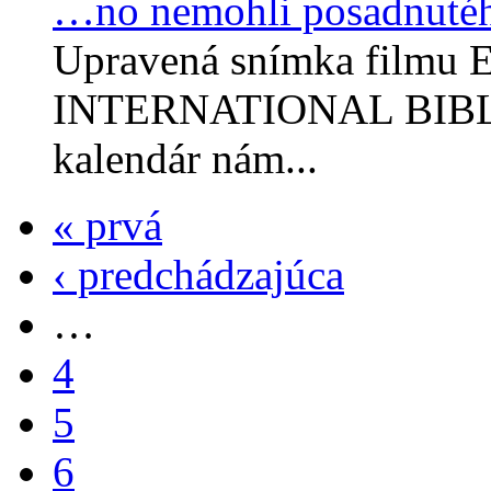
…no nemohli posadnuté
Upravená snímka filmu E
INTERNATIONAL BIBLE
kalendár nám...
« prvá
‹ predchádzajúca
…
4
5
6