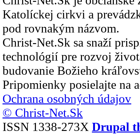
Christ-Net.Sk je občianske 
Katolíckej cirkvi a prevádz
pod rovnakým názvom.
Christ-Net.Sk sa snaží pri
technológií pre rozvoj živo
budovanie Božieho kráľovs
Pripomienky posielajte na 
Ochrana osobných údajov
© Christ-Net.Sk
ISSN 1338-273X
Drupal t