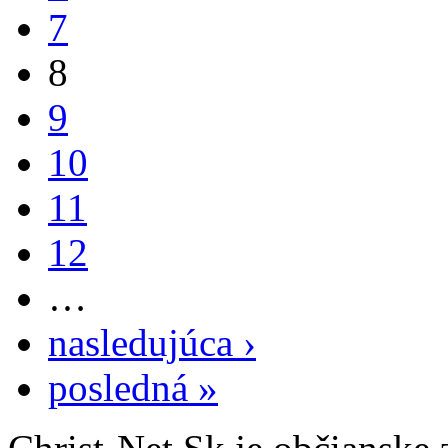
7
8
9
10
11
12
…
nasledujúca ›
posledná »