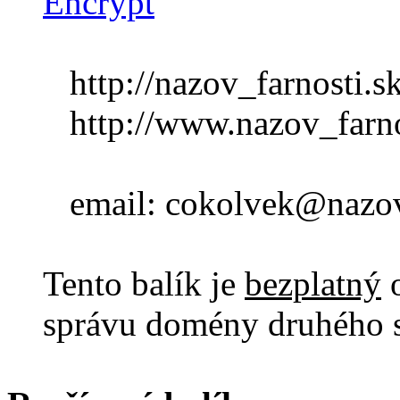
Encrypt
http://nazov_farnosti.sk
http://www.nazov_farno
email: cokolvek@nazov_
Tento balík je
bezplatný
o
správu domény druhého s