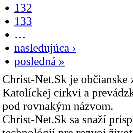
132
133
…
nasledujúca ›
posledná »
Christ-Net.Sk je občianske 
Katolíckej cirkvi a prevádz
pod rovnakým názvom.
Christ-Net.Sk sa snaží pri
technológií pre rozvoj živo