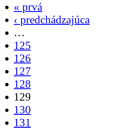
« prvá
‹ predchádzajúca
…
125
126
127
128
129
130
131