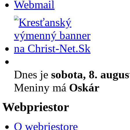
Webmail
Dnes je
sobota, 8. augu
Meniny má
Oskár
Webpriestor
O webriestore