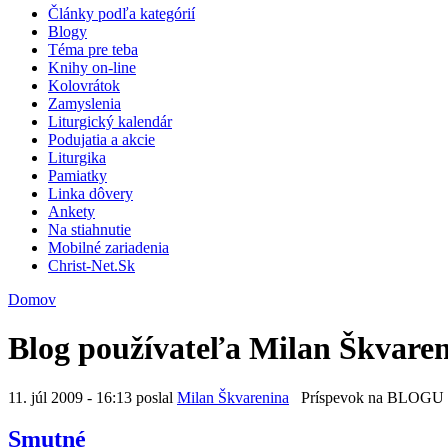
Články podľa kategórií
Blogy
Téma pre teba
Knihy on-line
Kolovrátok
Zamyslenia
Liturgický kalendár
Podujatia a akcie
Liturgika
Pamiatky
Linka dôvery
Ankety
Na stiahnutie
Mobilné zariadenia
Christ-Net.Sk
Domov
Blog používateľa Milan Škvare
11. júl 2009 - 16:13 poslal
Milan Škvarenina
Príspevok na BLOGU
Smutné