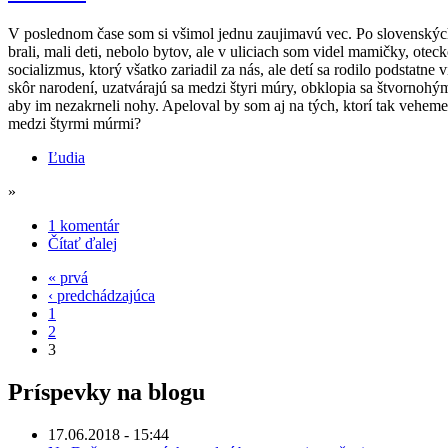
V poslednom čase som si všimol jednu zaujimavú vec. Po slovenských
brali, mali deti, nebolo bytov, ale v uliciach som videl mamičky, o
socializmus, ktorý všatko zariadil za nás, ale detí sa rodilo podstatn
skôr narodení, uzatvárajú sa medzi štyri múry, obklopia sa štvornohými 
aby im nezakrneli nohy. Apeloval by som aj na tých, ktorí tak vehemen
medzi štyrmi múrmi?
Ľudia
»
1 komentár
Čítať ďalej
« prvá
‹ predchádzajúca
1
2
3
Príspevky na blogu
17.06.2018 - 15:44