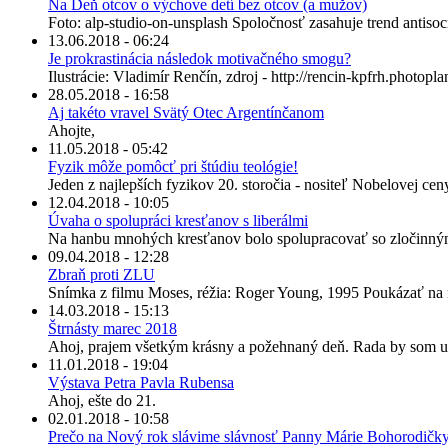
Na Deň otcov o výchove detí bez otcov (a mužov)
Foto: alp-studio-on-unsplash Spoločnosť zasahuje trend antisoci
13.06.2018 - 06:24
Je prokrastinácia následok motivačného smogu?
Ilustrácie: Vladimír Renčín, zdroj - http://rencin-kpfrh.photoplan
28.05.2018 - 16:58
Aj takéto vravel Svätý Otec Argentínčanom
Ahojte,
11.05.2018 - 05:42
Fyzik môže pomôcť pri štúdiu teológie!
Jeden z najlepších fyzikov 20. storočia - nositeľ Nobelovej ce
12.04.2018 - 10:05
Úvaha o spolupráci kresťanov s liberálmi
Na hanbu mnohých kresťanov bolo spolupracovať so zločinnými 
09.04.2018 - 12:28
Zbraň proti ZLU
Snímka z filmu Moses, réžia: Roger Young, 1995 Poukázať na ne
14.03.2018 - 15:13
Štrnásty marec 2018
Ahoj, prajem všetkým krásny a požehnaný deň. Rada by som upo
11.01.2018 - 19:04
Výstava Petra Pavla Rubensa
Ahoj, ešte do 21.
02.01.2018 - 10:58
Prečo na Nový rok slávime slávnosť Panny Márie Bohorodičk