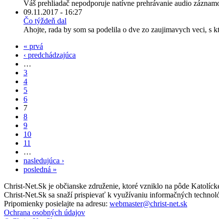
Váš prehliadač nepodporuje natívne prehrávanie audio záznamo
09.11.2017 - 16:27
Čo týždeň dal
Ahojte, rada by som sa podelila o dve zo zaujimavych veci, s k
« prvá
‹ predchádzajúca
…
3
4
5
6
7
8
9
10
11
…
nasledujúca ›
posledná »
Christ-Net.Sk je občianske združenie, ktoré vzniklo na pôde Katolíc
Christ-Net.Sk sa snaží prispievať k využívaniu informačných technoló
Pripomienky posielajte na adresu:
webmaster@christ-net.sk
Ochrana osobných údajov