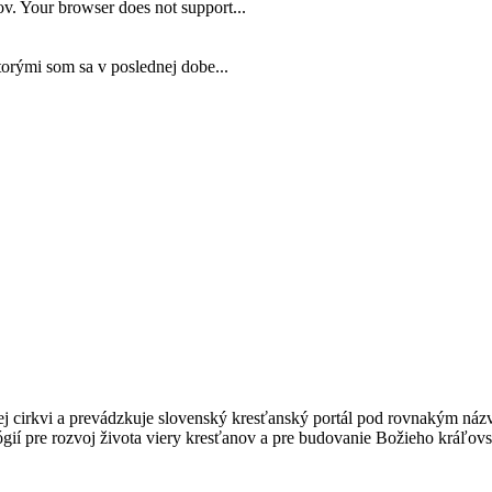
v. Your browser does not support...
torými som sa v poslednej dobe...
kej cirkvi a prevádzkuje slovenský kresťanský portál pod rovnakým ná
gií pre rozvoj života viery kresťanov a pre budovanie Božieho kráľovs