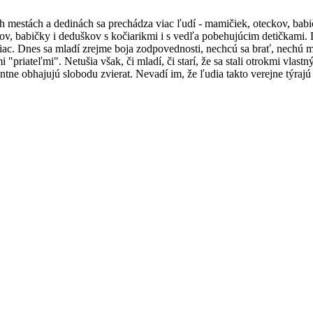
 mestách a dedinách sa prechádza viac ľudí - mamičiek, oteckov, babič
teckov, babičky i deduškov s kočiarikmi i s vedľa pobehujúcim detička
e viac. Dnes sa mladí zrejme boja zodpovednosti, nechcú sa brať, nechú m
"priateľmi". Netušia však, či mladí, či starí, že sa stali otrokmi vlast
tne obhajujú slobodu zvierat. Nevadí im, že ľudia takto verejne týrajú