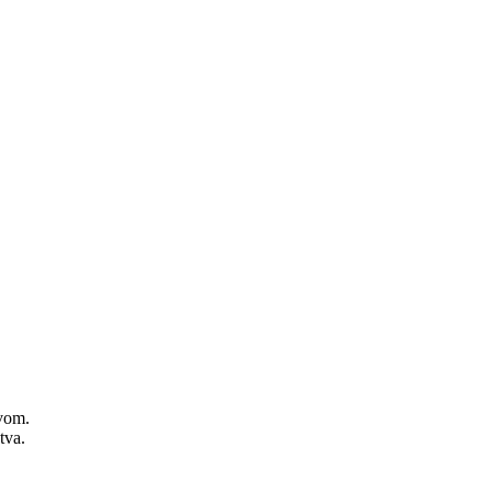
zvom.
tva.