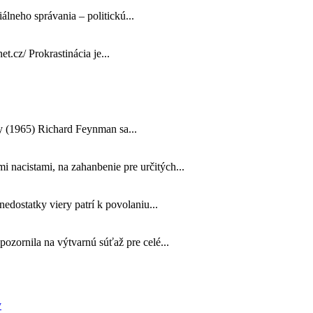
álneho správania – politickú...
et.cz/ Prokrastinácia je...
ny (1965) Richard Feynman sa...
nacistami, na zahanbenie pre určitých...
dostatky viery patrí k povolaniu...
zornila na výtvarnú súťaž pre celé...
y