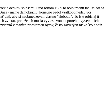
iek a dedkov so psami. Pred rokom 1989 to bolo trochu iné. Mladí sa
mi. Dnes - máme demokraciu, konečne padol všatkoobmedzujúci
ať deti, aby si neobmedzovali vlastnú "slobodu". To isté robia aj tí
ných zvierat, pretože ich musia vyviesť von na potrebu, vyvetrať ich,
 zvieratá v malých priestoroch bytov, často zavretých niekoľko hodín