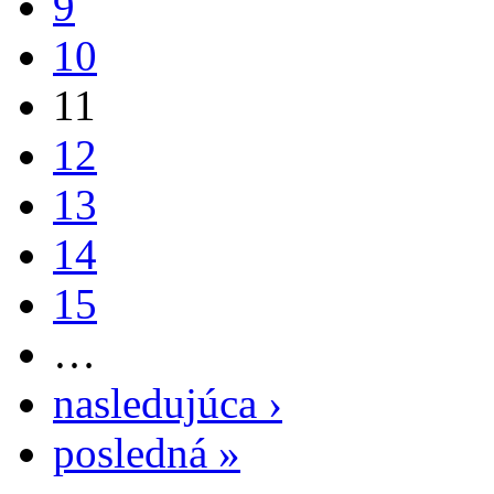
9
10
11
12
13
14
15
…
nasledujúca ›
posledná »