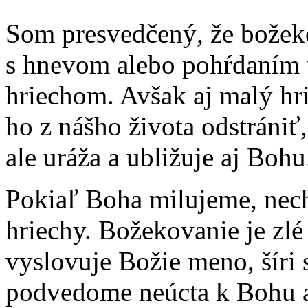
Som presvedčený, že božeko
s hnevom alebo pohŕdaním 
hriechom. Avšak aj malý hri
ho z nášho života odstrániť
ale uráža a ubližuje aj Bohu
Pokiaľ Boha milujeme, nech
hriechy. Božekovanie je zlé
vyslovuje Božie meno, šíri
podvedome neúcta k Bohu a 