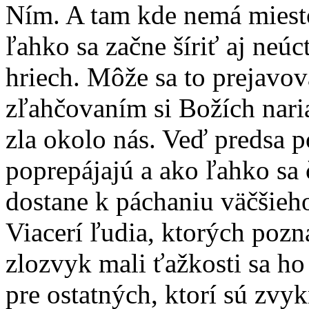
Ním. A tam kde nemá miest
ľahko sa začne šíriť aj neú
hriech. Môže sa to prejav
zľahčovaním si Božích nari
zla okolo nás. Veď predsa 
poprepájajú a ako ľahko sa
dostane k páchaniu väčšieho
Viacerí ľudia, ktorých pozn
zlozvyk mali ťažkosti sa ho
pre ostatných, ktorí sú zvy