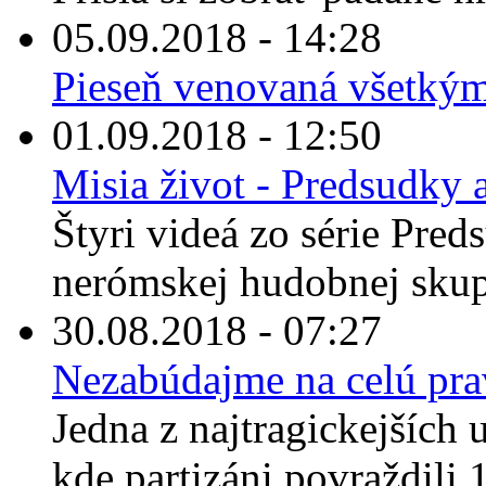
05.09.2018 - 14:28
Pieseň venovaná všetkým, 
01.09.2018 - 12:50
Misia život - Predsudky a
Štyri videá zo série Pred
nerómskej hudobnej skup
30.08.2018 - 07:27
Nezabúdajme na celú pr
Jedna z najtragickejších u
kde partizáni povraždili 1