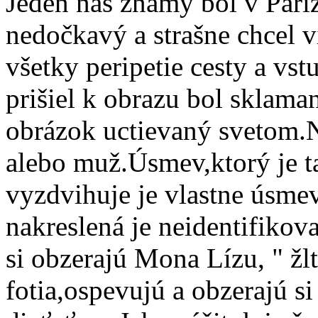
Jeden náš známy bol v Paríž
nedočkavý a strašne chcel 
všetky peripetie cesty a vs
prišiel k obrazu bol sklama
obrázok uctievaný svetom.Nie
alebo muž.Úsmev,ktorý je t
vyzdvihuje je vlastne úsme
nakreslená je neidentifikova
si obzerajú Mona Lízu, " žltí
fotia,ospevujú a obzerajú s