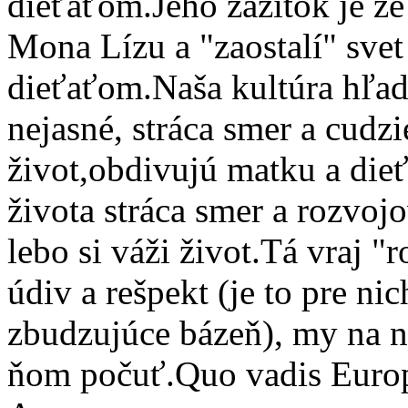
dieťaťom.Jeho zážitok je ž
Mona Lízu a "zaostalí" sve
dieťaťom.Naša kultúra hľad
nejasné, stráca smer a cudzi
život,obdivujú matku a die
života stráca smer a rozvojo
lebo si váži život.Tá vraj "
údiv a rešpekt (je to pre ni
zbudzujúce bázeň), my na 
ňom počuť.Quo vadis Euro