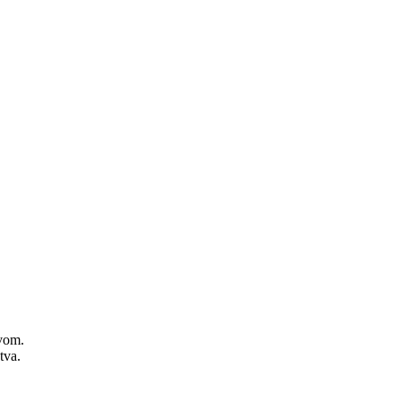
zvom.
tva.