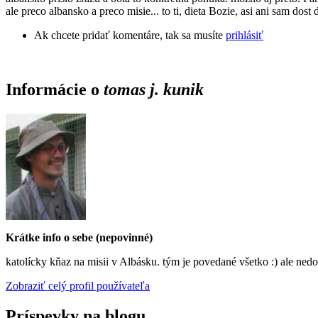
ale preco albansko a preco misie... to ti, dieta Bozie, asi ani sam do
Ak chcete pridať komentáre, tak sa musíte
prihlásiť
Informácie o
tomas j. kunik
Krátke info o sebe (nepovinné)
katolícky kňaz na misii v Albásku. tým je povedané všetko :) ale nedom
Zobraziť celý profil používateľa
Príspevky na blogu