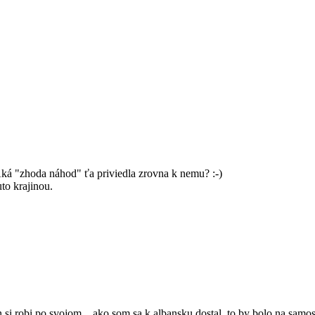
Aká "zhoda náhod" ťa priviedla zrovna k nemu? :-)
uto krajinou.
 si robi po svojom... ako som sa k albansku dostal, to by bolo na samo