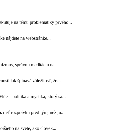
kutuje na tému problematiky prvého...
ke nájdete na webstránke...
anizmus, správnu meditáciu na...
sti tak špinavá záležitosť, že...
üe – politika a mystika, ktorý sa...
zrieť rozprávku pred tým, než ju...
horšieho na svete, ako človek...