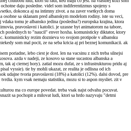
ej chudobu ludi, ktori su radi, ked maju co jest. na vlastnej kozi som
ri ochotne daju posledne. videl som indiferentizmus spojeny s
 vsetko, dokonca aj na intimny zivot. a na zaver vsetkych doma
t. ja osobne sa sklanam pred albanskym modelom rodiny. iste su veci,
aj vdaka tomu je albansko jedina (posledna?) europska krajina, ktora
ovia, pravoslavni i katolici. je uzasne byt animatorom na tabore,
tych poslednych to "naucil" enver hoxha. komunisticky diktator, ktory
nic. komunisticky rezim doznieva vo svojom protipole v albansku
iekedy som mal pocit, ze na seba kricia aj pri beznej komunikacii. ak
sem poriadne, lebo ciest je dost. len na vacsinu z nich treba silnejsi
kosova. azda v nadeji, ze kosovo sa stane sucastou albanska a
ak aj ciernej hory). zatial mozu dufat, ze s infrastrukturou pridu aj
sal vyssie). tie by mohli ukazat, ze realita je odlisna od ich
vysok udajne tvoria pravoslavni (18%) a katolici (12%). dalsi dovod, pre
 tvrdia. kym vsak nemaju statistiku, mozu si to aspon mysliet. zit v
ulturou ma co europe povedat. treba vsak najst odvahu pocuvat.
snazit sa pochopit a milovat ludi, ktori sa hrdo nazyvaju "detmi