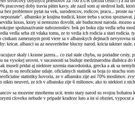
eter stvorcovy obytnych priestorov za 700 EUR (bezna cena!!!) a na druh
% pracovnej doby travia pitim kavy, ale zazil som aj stedrost ludi, kto
 sa bez problemov pytat na vek, surodencov, rodicov, pracu... proste na
 nepoznate". albansko je krajina tradicii, ktore treba s uctou spoznava
h nevidia luxus, ktory si nemozno dovolit, ale buducnost naroda. mozno 
okojne spolunazivanie nabozenstiev. bok po boku ziju vedla seba moslim
dia vedla seba zit vdaka tomu, ze to vedia ich rodicia a stari rodicia. 
eho cistkam zameranym proti viere sa v albanskych dejinach nevyrovna 
kricat. albanci su az neuveritelne hlucny narod. kricia takmer stale. n
ujuce skaly i krasne jazera... co zial stale chyba, su poriadne cesty. pi
 su na vysokej urovni. v sucasnosti sa buduje medzinarodna dialnica do 
k museli pridat aj niektore uzemia macedonska, grecka a ak sa nemylim, t
, to su neoficialne udaje. oficialnych statistik sa boja (o strachu som pi
o neoficialne statistiky hovoria, ze v albansku zije asi 70% moslimov. z
nikto neuveri, ze ich v albansku zije 6 milionov, ako to niektori z nich
lbancov sa mozeme mnohemu ucit. tento stary narod so svojou bohatou k
orymi cloveku nebude v pripade kradeze luto a ist si obzriet, vypocut a 