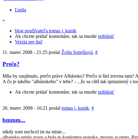
Ľudia
»
blog používateľa tomas j. kunik
Ak chcete pridať komentáre, tak sa musíte
prihlásiť
Verzia pre tlač
11. marec 2008 - 21:25 poslal
Žofia Sepešiová
.
#
Prečo?
Mňa by zaujímalo, prečo práve Albánsko? Prečo si šiel zrovna tam? 
A čo je takého "albánskeho" v tebe? - ...že sa cítiš tak spriaznený s to
Ak chcete pridať komentáre, tak sa musíte
prihlásiť
26. marec 2008 - 16:21 poslal
tomas j. kunik
.
#
hmmm...
nikdy som nechcel ist na misie...
albansko prislo zrazu a bola to konkretna ponuka. mozno aj preto. Pan