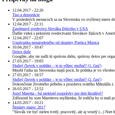
12.04.2017 - 22:26
Tiso a deportácie
V posledných mesiacoch sa na Slovensku vo zvýšenej miere dis
12.04.2017 - 22:11
Zaujímavé svedectvo Slováka žijúceho v USA
Ďalšie videá s peknými svedectvami Slovákov žijúcich v Ameri
12.04.2017 - 22:07
Uspávanka nenarodeného od skupiny Poetica Musica
10.04.2017 - 10:47
Detox duše
Googlite, aby ste našli tú správnu diétu, správny detox pre org
27.03.2017 - 19:05
Slušný človek v politike – je to vôbec možné? (1. časť)
Mnohí ľudia na Slovensku majú pocit, že politika je vo všeobecno
27.03.2017 - 18:57
Slušný človek v politike – je to vôbec možné? (2. časť)
Dokončenie životného príbehu a posolstva svätého Mikuláša z Fl
26.03.2017 - 12:52
Jozef Maretta - Sú niektoré rozprávky pre deti škodlivé?
Zdôraznil by som Marettovu myšlienku, že rodičia by si mali po
14.03.2017 - 10:21
Štrnásty marec 2017
"Slovák vie byť nielen tvrdý, pracovitý, ale aj veselý (...) Niet 