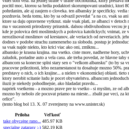
videl som vela. na jednej strane v tirane obchodnika, ktory predava m
pocitil moc, ktorou sa hrdia podaktori skorumpovani uradnici, ktori 80
pohrdanim, ale aj zaujem o cloveka. ten albansky je specificky. vedia
pozdravia. beda tomu, kto by sa odvazil povedat "a na co, vsak sa ani
ktore sa daju opravnene vytknut. stale vsak plati, ze albanci v detoc
ma v sucasnosti prirodzeny prirastok. dalsou obdivuhodnou vecou je p
kde je polovica deti moslimskych a polovica katolickych; vnimat, ze ve
nerozlisoval moslimov od krestanov, ale veriacich od neveriacich. j
dodnes v podobe strachu zameneneho za slobodu. postup je jednoduchy: 
sa vsak najde niekto, kto krici viac ako oni, zmlknu...
albansko je krasna krajina. ma vsetko. ciste more, nadherne hory, uchvac
zaludok, poriadne auto a vela casu. ale treba povedat, ze hlavne tahy
albancom sa konecne splni stary sen o "velkom albansku" (to by sa vsa
pracovne prilezitosti, lebo nezamestanost tu dosahuje mozno 50%. pravda
predstavy o nich, o ich krajine... a nielen v ekonomickej oblasti. tiet
ktory nerobit scitanie ludu je pocet obyvatelstva. albancom jednoducho 
iluzii je niekedy pohodlnejsie, ako hladadat pravdu...
napriek vsetkemu - a mozno prave pre to vsetko - si myslim, ze od a
mozno by nebolo zle pocuvat priamo na mieste... zbalit par veci, za kt
orlice".
(tento blog bol 13. X. 07 zverejneny na www.unister.sk)
Príloha
Veľkosť
take obycajne rano...
485.97 KB
specialne zatarasy ;-)
582.19 KB