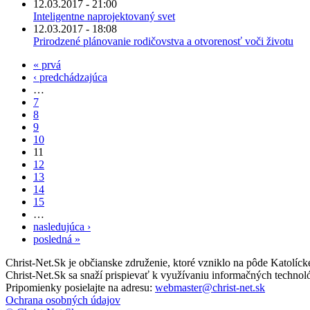
12.03.2017 - 21:00
Inteligentne naprojektovaný svet
12.03.2017 - 18:08
Prirodzené plánovanie rodičovstva a otvorenosť voči životu
« prvá
‹ predchádzajúca
…
7
8
9
10
11
12
13
14
15
…
nasledujúca ›
posledná »
Christ-Net.Sk je občianske združenie, ktoré vzniklo na pôde Katolíc
Christ-Net.Sk sa snaží prispievať k využívaniu informačných technoló
Pripomienky posielajte na adresu:
webmaster@christ-net.sk
Ochrana osobných údajov