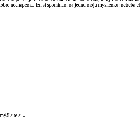
st dobre nechapem... len si spominam na jednu moju myslienku: netreba ch
ýšľajte si...