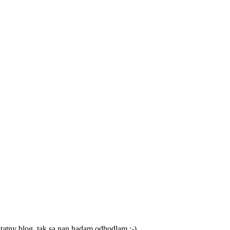
statny blog, tak sa nan hadam odhodlam ;-)