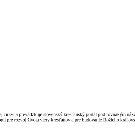
kej cirkvi a prevádzkuje slovenský kresťanský portál pod rovnakým ná
gií pre rozvoj života viery kresťanov a pre budovanie Božieho kráľovs