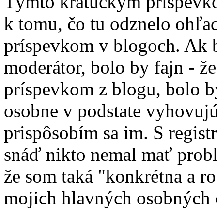
Týmto kratučkým príspevko
k tomu, čo tu odznelo ohľa
príspevkom v blogoch. Ak b
moderátor, bolo by fajn - ž
príspevkom z blogu, bolo b
osobne v podstate vyhovuj
prispôsobím sa im. S regist
snáď nikto nemal mať problé
že som taká "konkrétna a roz
mojich hlavných osobných c