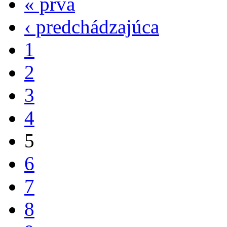
« prvá
‹ predchádzajúca
1
2
3
4
5
6
7
8