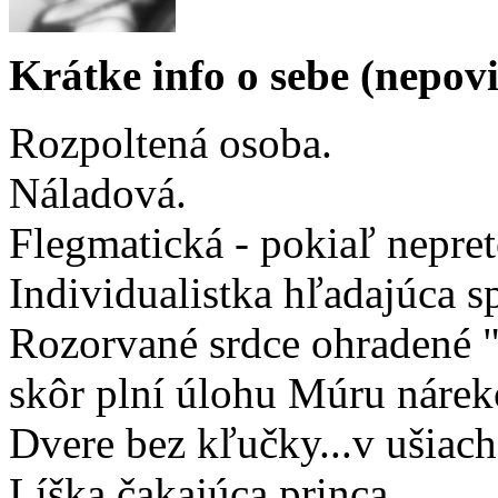
Krátke info o sebe (nepov
Rozpoltená osoba.
Náladová.
Flegmatická - pokiaľ neprete
Individualistka hľadajúca 
Rozorvané srdce ohradené 
skôr plní úlohu Múru nárek
Dvere bez kľučky...v ušiach
Líška čakajúca princa.