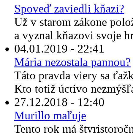
Spoveď zaviedli kňazi?
Už v starom zákone polož
a vyznal kňazovi svoje hr
04.01.2019 - 22:41
Mária nezostala pannou?
Táto pravda viery sa ťaž
Kto totiž úctivo nezmýšľ
27.12.2018 - 12:40
Murillo maľuje
Tento rok má štyristoroč