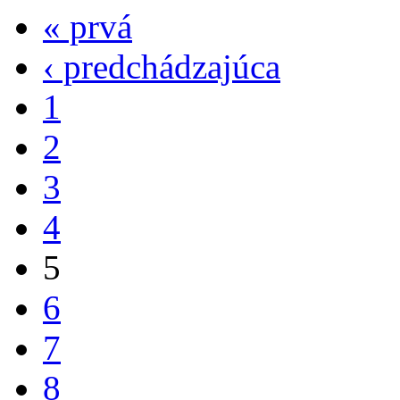
« prvá
‹ predchádzajúca
1
2
3
4
5
6
7
8