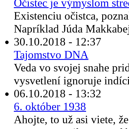
Očistec je výmyslom str
Existenciu očistca, pozna
Napríklad Júda Makkabej
30.10.2018 - 12:37
Tajomstvo DNA
Veda vo svojej snahe prid
vysvetlení ignoruje indíc
06.10.2018 - 13:32
6. október 1938
Ahojte, to už asi viete, ž