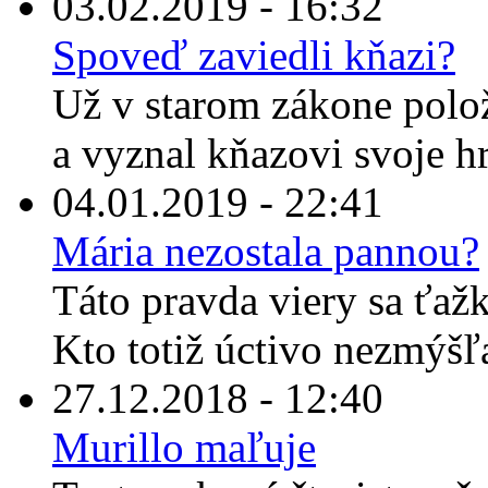
03.02.2019 - 16:32
Spoveď zaviedli kňazi?
Už v starom zákone polož
a vyznal kňazovi svoje hr
04.01.2019 - 22:41
Mária nezostala pannou?
Táto pravda viery sa ťaž
Kto totiž úctivo nezmýšľ
27.12.2018 - 12:40
Murillo maľuje