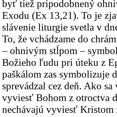
byť tiež pripodobnený ohni
Exodu (Ex 13,21). To je zj
slávenie liturgie svetla v 
To, že vchádzame do chrám
– ohnivým stĺpom – symbol
Božieho ľudu pri úteku z E
paškálom zas symbolizuje dy
sprevádzal cez deň. Ako sa
vyviesť Bohom z otroctva do
nechávajú vyviesť Kristom z