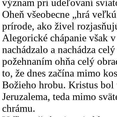
význam pri udeľovaní sviato
Oheň všeobecne „hrá veľkú 
prírode, ako živel rozjasňuj
Alegorické chápanie však v
nachádzalo a nachádza celý
požehnaním ohňa celý obrad 
to, že dnes začína mimo ko
Božieho hrobu. Kristus bol
Jeruzalema, teda mimo svät
chrámu.