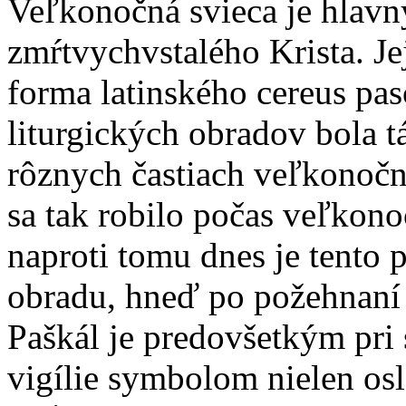
Veľkonočná svieca je hlav
zmŕtvychvstalého Krista. Je
forma latinského cereus pas
liturgických obradov bola t
rôznych častiach veľkonočne
sa tak robilo počas veľkon
naproti tomu dnes je tento 
obradu, hneď po požehnaní
Paškál je predovšetkým pri
vigílie symbolom nielen os