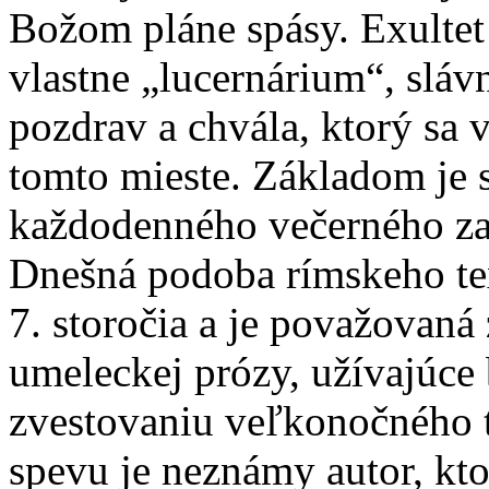
Božom pláne spásy. Exultet 
vlastne „lucernárium“, slávn
pozdrav a chvála, ktorý sa v
tomto mieste. Základom je s
každodenného večerného zap
Dnešná podoba rímskeho tex
7. storočia a je považovaná 
umeleckej prózy, užívajúce 
zvestovaniu veľkonočného 
spevu je neznámy autor, kto