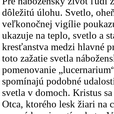
Pre náboženský život ľudí z
dôležitú úlohu. Svetlo, ohe
veľkonočnej vigílie poukazu
ukazuje na teplo, svetlo a s
kresťanstva medzi hlavné p
toto zažatie svetla nábože
pomenovanie „lucernarium“.
spomínajú podobné udalosti
svetla v domoch. Kristus sa
Otca, ktorého lesk žiari na 