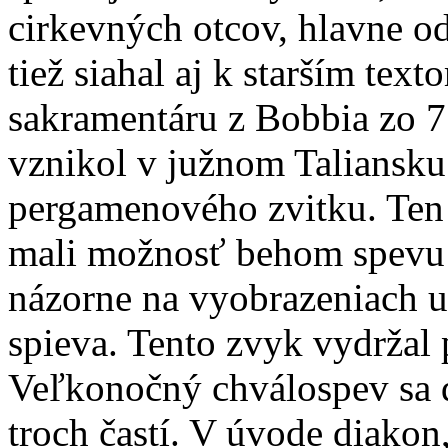
cirkevných otcov, hlavne od
tiež siahal aj k starším tex
sakramentáru z Bobbia zo 7. 
vznikol v južnom Taliansku
pergamenového zvitku. Ten 
mali možnosť behom spevu p
názorne na vyobrazeniach u
spieva. Tento zvyk vydržal p
Veľkonočný chválospev sa 
troch častí. V úvode diakon