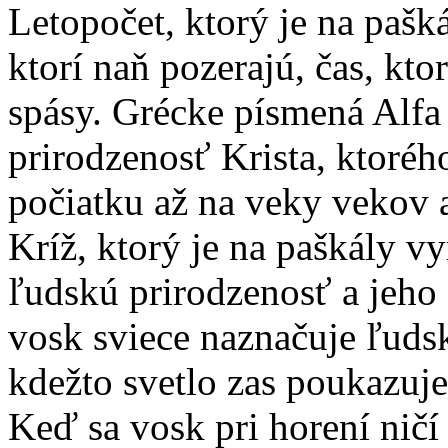
Letopočet, ktorý je na paš
ktorí naň pozerajú, čas, kto
spásy. Grécke písmená Alf
prirodzenosť Krista, ktoréh
počiatku až na veky vekov 
Kríž, ktorý je na paškály 
ľudskú prirodzenosť a jeho 
vosk sviece naznačuje ľuds
kdežto svetlo zas poukazuje
Keď sa vosk pri horení ničí 