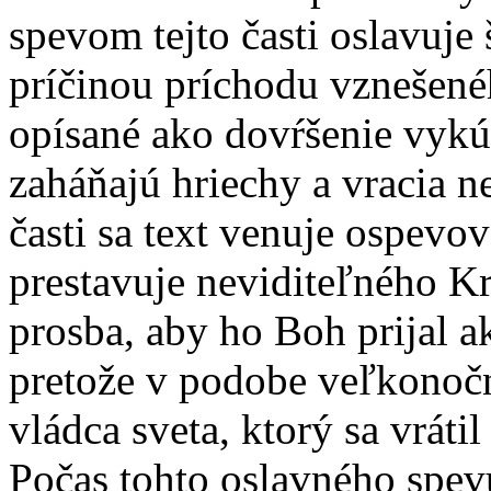
spevom tejto časti oslavuje
príčinou príchodu vznešenéh
opísané ako dovŕšenie vykúp
zaháňajú hriechy a vracia n
časti sa text venuje ospevo
prestavuje neviditeľného Kr
prosba, aby ho Boh prijal a
pretože v podobe veľkonočn
vládca sveta, ktorý sa vrátil
Počas tohto oslavného spevu