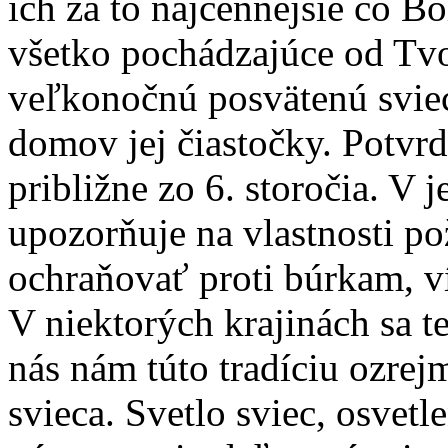
ich za to najcennejšie čo B
všetko pochádzajúce od Tvo
veľkonočnú posvätenú sviecu
domov jej čiastočky. Potvrd
približne zo 6. storočia. V 
upozorňuje na vlastnosti p
ochraňovať proti búrkam, v
V niektorých krajinách sa 
nás nám túto tradíciu ozre
svieca. Svetlo sviec, osvetl