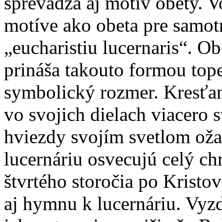
sprevádza aj motív obety. V
motíve ako obeta pre samotn
„eucharistiu lucernaris“. Ob
prináša takouto formou top
symbolický rozmer. Kresťa
vo svojich dielach viacero 
hviezdy svojím svetlom oža
lucernáriu osvecujú celý c
štvrtého storočia po Kristov
aj hymnu k lucernáriu. Vyzd