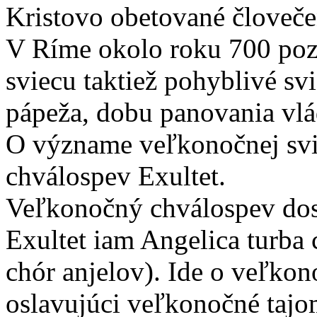
Kristovo obetované človeče
V Ríme okolo roku 700 po
sviecu taktiež pohyblivé sv
pápeža, dobu panovania vlá
O význame veľkonočnej svie
chválospev Exultet.
Veľkonočný chválospev dos
Exultet iam Angelica turba
chór anjelov). Ide o veľko
oslavujúci veľkonočné tajo