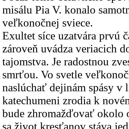
misálu Pia V. konalo samot
veľkonočnej sviece.
Exultet síce uzatvára prvú č
zároveň uvádza veriacich d
tajomstva. Je radostnou zv
smrťou. Vo svetle veľkonoč
naslúchať dejinám spásy v lit
katechumeni zrodia k novému
bude zhromažďovať okolo olt
sa život kresťanov stáva 