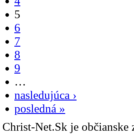
4
5
6
7
8
9
…
nasledujúca ›
posledná »
Christ-Net.Sk je občianske 