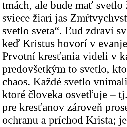
tmách, ale bude mať svetlo ž
sviece žiari jas Zmŕtvychvs
svetlo sveta“. Ľud zdraví s
keď Kristus hovorí v evanje
Prvotní kresťania videli v k
predovšetkým to svetlo, kt
chaos. Každé svetlo vnímali
ktoré človeka osvetľuje – tj.
pre kresťanov zároveň pro
ochranu a príchod Krista; je