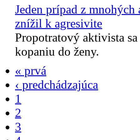
Jeden prípad z mnohých a
znížil k agresivite
Propotratový aktivista sa
kopaniu do ženy.
« prvá
‹ predchádzajúca
1
2
3