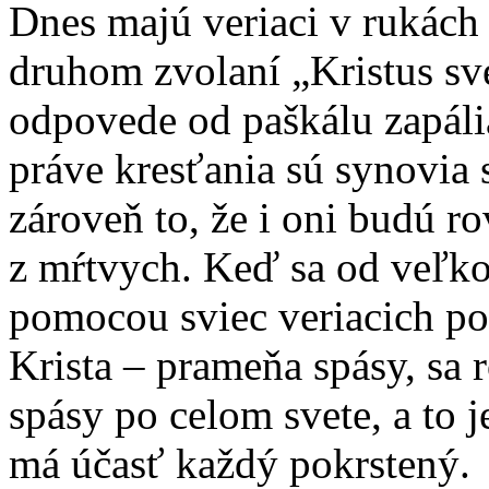
Dnes majú veriaci v rukách v
druhom zvolaní „Kristus sve
odpovede od paškálu zapáli
práve kresťania sú synovia 
zároveň to, že i oni budú r
z mŕtvych. Keď sa od veľkon
pomocou sviec veriacich po
Krista – prameňa spásy, sa r
spásy po celom svete, a to
má účasť každý pokrstený.