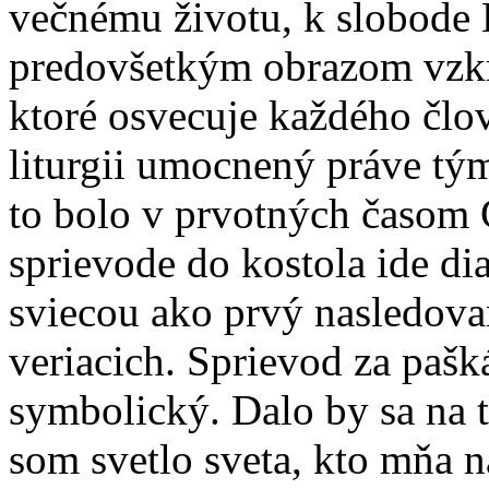
večnému životu, k slobode B
predovšetkým obrazom vzkri
ktoré osvecuje každého člov
liturgii umocnený práve tý
to bolo v prvotných časom C
sprievode do kostola ide d
sviecou ako prvý nasledov
veriacich. Sprievod za pašk
symbolický. Dalo by sa na t
som svetlo sveta, kto mňa 