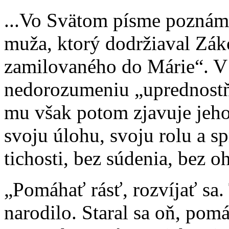
...Vo Svätom písme poznám
muža, ktorý dodržiaval Zák
zamilovaného do Márie“. V p
nedorozumeniu „uprednostň
mu však potom zjavuje jeho 
svoju úlohu, svoju rolu a s
tichosti, bez súdenia, bez o
„Pomáhať rásť, rozvíjať sa.
narodilo. Staral sa oň, pomá