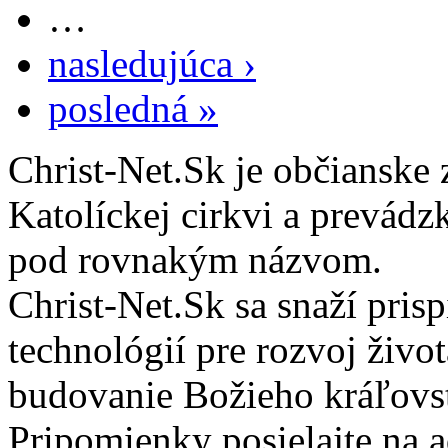
…
nasledujúca ›
posledná »
Christ-Net.Sk je občianske 
Katolíckej cirkvi a prevádz
pod rovnakým názvom.
Christ-Net.Sk sa snaží pri
technológií pre rozvoj živo
budovanie Božieho kráľovs
Pripomienky posielajte na 