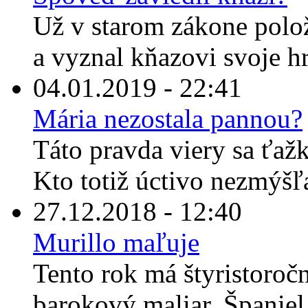
Už v starom zákone polož
a vyznal kňazovi svoje hr
04.01.2019 - 22:41
Mária nezostala pannou?
Táto pravda viery sa ťaž
Kto totiž úctivo nezmýšľ
27.12.2018 - 12:40
Murillo maľuje
Tento rok má štyristoroč
barokový maliar, Španiel