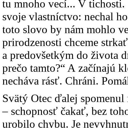
tu mnoho vecí... V tichosti
svoje vlastníctvo: nechal ho
toto slovo by nám mohlo v
prirodzenosti chceme strkať
a predovšetkým do života d
prečo tamto?“ A začínajú kl
necháva rásť. Chráni. Pomáh
Svätý Otec ďalej spomenul
– schopnosť čakať, bez toho
urobilo chybu. Je nevyhnut