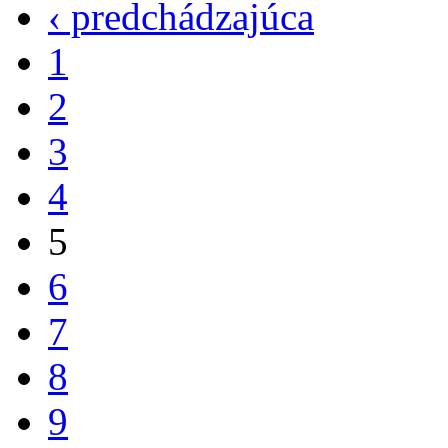
‹ predchádzajúca
1
2
3
4
5
6
7
8
9