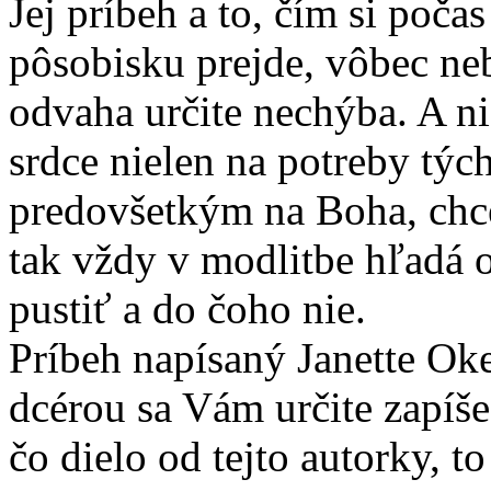
Jej príbeh a to, čím si poč
pôsobisku prejde, vôbec ne
odvaha určite nechýba. A n
srdce nielen na potreby týc
predovšetkým na Boha, chce 
tak vždy v modlitbe hľadá 
pustiť a do čoho nie.
Príbeh napísaný Janette Oke
dcérou sa Vám určite zapíše
čo dielo od tejto autorky, t