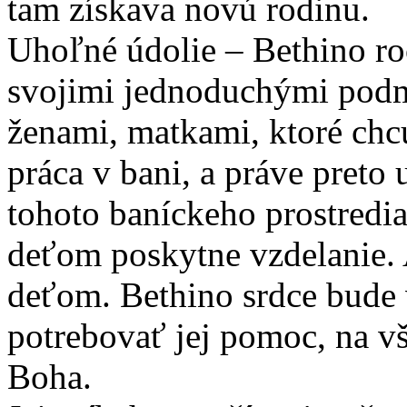
tam získava novú rodinu.
Uhoľné údolie – Bethino roč
svojimi jednoduchými podm
ženami, matkami, ktoré chcú
práca v bani, a práve preto 
tohoto baníckeho prostredia 
deťom poskytne vzdelanie. A
deťom. Bethino srdce bude 
potrebovať jej pomoc, na v
Boha.