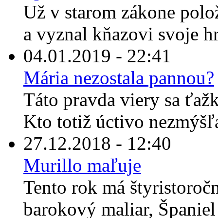
Už v starom zákone polož
a vyznal kňazovi svoje hr
04.01.2019 - 22:41
Mária nezostala pannou?
Táto pravda viery sa ťaž
Kto totiž úctivo nezmýšľ
27.12.2018 - 12:40
Murillo maľuje
Tento rok má štyristoroč
barokový maliar, Španiel