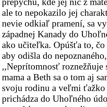
prepychu, kde jej nič z mat
ale to nepokazilo jej charak
nevie odkiaľ pramení, sa v
západnej Kanady do Uhoľné
ako učiteľka. Opúšťa to, čo
aby odišla do nepoznaného
,,Neprítomnosť roznežňuje s
mama a Beth sa o tom aj sa
svoju rodinu a veľmi ťažko 
prichádza do Uhoľného údol