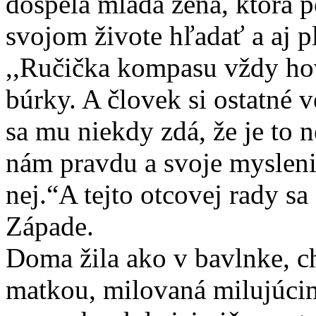
dospelá mladá žena, ktorá p
svojom živote hľadať a aj p
,,Ručička kompasu vždy hov
búrky. A človek si ostatné v
sa mu niekdy zdá, že je to n
nám pravdu a svoje mysleni
nej.“A tejto otcovej rady s
Západe.
Doma žila ako v bavlnke, ch
matkou, milovaná milujúcim