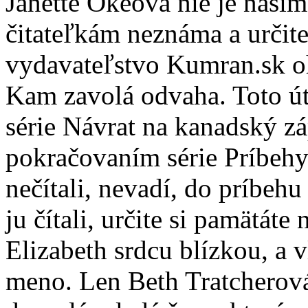
Janette Okeová nie je naš
čitateľkám neznáma a určite
vydavateľstvo Kumran.sk oh
Kam zavolá odvaha. Toto út
série Návrat na kanadský z
pokračovaním série Príbehy
nečítali, nevadí, do príbehu
ju čítali, určite si pamätáte
Elizabeth srdcu blízkou, a v
meno. Len Beth Tratcherová 