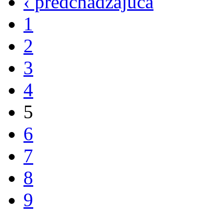
‹ predchádzajúca
1
2
3
4
5
6
7
8
9