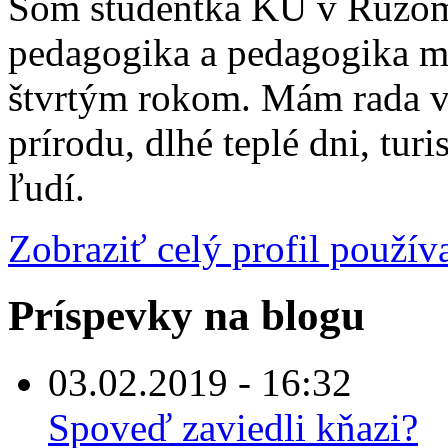
Som študentka KU v Ružom
pedagogika a pedagogika me
štvrtým rokom. Mám rada vš
prírodu, dlhé teplé dni, tur
ľudí.
Zobraziť celý profil použív
Príspevky na blogu
03.02.2019 - 16:32
Spoveď zaviedli kňazi?