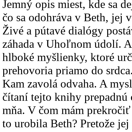
Jemný opis miest, kde sa de
čo sa odohráva v Beth, jej v
Živé a pútavé dialógy postá
záhada v Uhoľnom údolí. A 
hlboké myšlienky, ktoré ur
prehovoria priamo do srdca
Kam zavolá odvaha. A myslí
čítaní tejto knihy prepadnú
mňa. V čom mám prekročiť s
to urobila Beth? Pretože jej