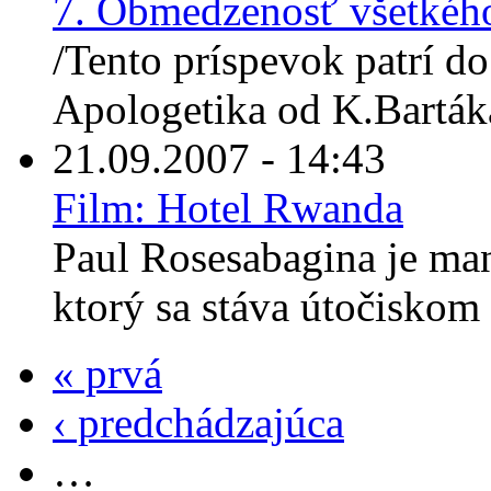
7. Obmedzenosť všetkéh
/Tento príspevok patrí do
Apologetika od K.Bartáka.
21.09.2007 - 14:43
Film: Hotel Rwanda
Paul Rosesabagina je man
ktorý sa stáva útočiskom 
« prvá
‹ predchádzajúca
…