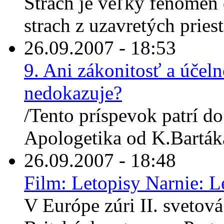
Strach je veľký fenomén 
strach z uzavretých priest
26.09.2007 - 18:53
9. Ani zákonitosť a účel
nedokazuje?
/Tento príspevok patrí do
Apologetika od K.Bartáka
26.09.2007 - 18:48
Film: Letopisy Narnie: Le
V Európe zúri II. sveto