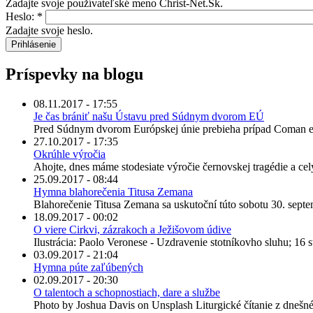
Zadajte svoje používateľské meno Christ-Net.Sk.
Heslo:
*
Zadajte svoje heslo.
Príspevky na blogu
08.11.2017 - 17:55
Je čas brániť našu Ústavu pred Súdnym dvorom EÚ
Pred Súdnym dvorom Európskej únie prebieha prípad Coman et al
27.10.2017 - 17:35
Okrúhle výročia
Ahojte, dnes máme stodesiate výročie černovskej tragédie a celý 
25.09.2017 - 08:44
Hymna blahorečenia Titusa Zemana
Blahorečenie Titusa Zemana sa uskutoční túto sobotu 30. septem
18.09.2017 - 00:02
O viere Cirkvi, zázrakoch a Ježišovom údive
Ilustrácia: Paolo Veronese - Uzdravenie stotníkovho sluhu; 16 st
03.09.2017 - 21:04
Hymna púte zaľúbených
02.09.2017 - 20:30
O talentoch a schopnostiach, dare a službe
Photo by Joshua Davis on Unsplash Liturgické čítanie z dnešné