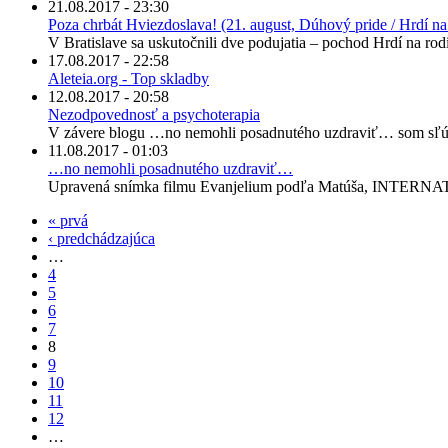
21.08.2017 - 23:30
Poza chrbát Hviezdoslava! (21. august, Dúhový pride / Hrdí na 
V Bratislave sa uskutočnili dve podujatia – pochod Hrdí na ro
17.08.2017 - 22:58
Aleteia.org - Top skladby
12.08.2017 - 20:58
Nezodpovednosť a psychoterapia
V závere blogu …no nemohli posadnutého uzdraviť… som sľúb
11.08.2017 - 01:03
…no nemohli posadnutého uzdraviť…
Upravená snímka filmu Evanjelium podľa Matúša, INTERNA
« prvá
‹ predchádzajúca
…
4
5
6
7
8
9
10
11
12
…