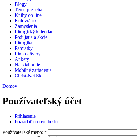
Blogy
Téma pre teba
Knihy on-line
Kolovrátok
Zamyslenia
Liturgický kalendár
Podujatia a akcie
Liturgika
Pamiatky
Linka dôvery
Ankety
Na stiahnutie
Mobilné zariadenia
Christ-Net.Sk
Domov
Používateľský účet
Prihlásenie
Požiadať o nové heslo
Používateľské meno:
*