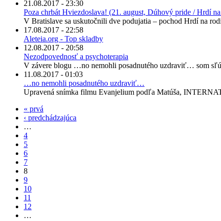
21.08.2017 - 23:30
Poza chrbát Hviezdoslava! (21. august, Dúhový pride / Hrdí na 
V Bratislave sa uskutočnili dve podujatia – pochod Hrdí na ro
17.08.2017 - 22:58
Aleteia.org - Top skladby
12.08.2017 - 20:58
Nezodpovednosť a psychoterapia
V závere blogu …no nemohli posadnutého uzdraviť… som sľúb
11.08.2017 - 01:03
…no nemohli posadnutého uzdraviť…
Upravená snímka filmu Evanjelium podľa Matúša, INTERNA
« prvá
‹ predchádzajúca
…
4
5
6
7
8
9
10
11
12
…