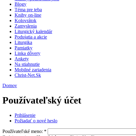
Blogy
Téma pre teba
Knihy on-line
Kolovrátok
Zamyslenia
Liturgický kalendár
Podujatia a akcie
Liturgika
Pamiatky
Linka dôvery
Ankety
Na stiahnutie
Mobilné zariadenia
Christ-Net.Sk
Domov
Používateľský účet
Prihlásenie
Požiadať o nové heslo
Používateľské meno:
*