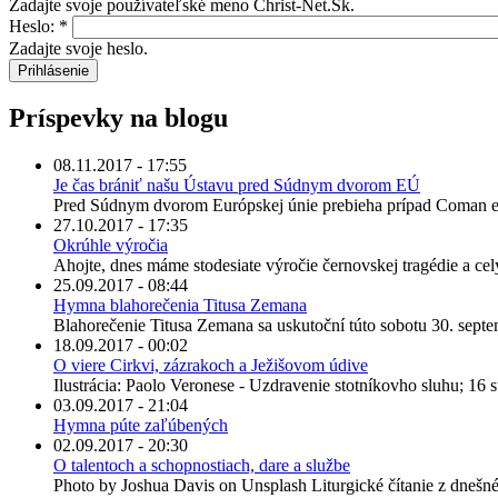
Zadajte svoje používateľské meno Christ-Net.Sk.
Heslo:
*
Zadajte svoje heslo.
Príspevky na blogu
08.11.2017 - 17:55
Je čas brániť našu Ústavu pred Súdnym dvorom EÚ
Pred Súdnym dvorom Európskej únie prebieha prípad Coman et al
27.10.2017 - 17:35
Okrúhle výročia
Ahojte, dnes máme stodesiate výročie černovskej tragédie a celý 
25.09.2017 - 08:44
Hymna blahorečenia Titusa Zemana
Blahorečenie Titusa Zemana sa uskutoční túto sobotu 30. septem
18.09.2017 - 00:02
O viere Cirkvi, zázrakoch a Ježišovom údive
Ilustrácia: Paolo Veronese - Uzdravenie stotníkovho sluhu; 16 st
03.09.2017 - 21:04
Hymna púte zaľúbených
02.09.2017 - 20:30
O talentoch a schopnostiach, dare a službe
Photo by Joshua Davis on Unsplash Liturgické čítanie z dnešné