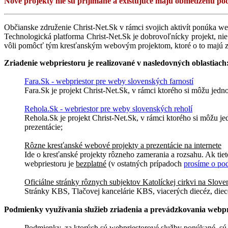
Nové projekty nie sú prijímané a existujúce majú obmedzenú po
Občianske združenie Christ-Net.Sk v rámci svojich aktivít ponúka we
Technologická platforma Christ-Net.Sk je dobrovoľnícky projekt, n
vôli pomôcť tým kresťanským webovým projektom, ktoré o to majú z
Zriadenie webpriestoru je realizované v nasledovných oblastiach
Fara.Sk - webpriestor pre weby slovenských farností
Fara.Sk je projekt Christ-Net.Sk, v rámci ktorého si môžu jedno
Rehola.Sk - webriestor pre weby slovenských reholí
Rehola.Sk je projekt Christ-Net.Sk, v rámci ktorého si môžu je
prezentácie;
Rôzne kresťanské webové projekty a prezentácie na internete
Ide o kresťanské projekty rôzneho zamerania a rozsahu. Ak tiet
webpriestoru je
bezplatné
(v ostatných prípadoch
prosíme o po
Oficiálne stránky rôznych subjektov Katolíckej cirkvi na Slov
Stránky KBS, Tlačovej kancelárie KBS, viacerých diecéz, diec
Podmienky využívania služieb zriadenia a prevádzkovania webpr
Podmienky, za ktorých sú webpriestorové služby ponúkané, sú