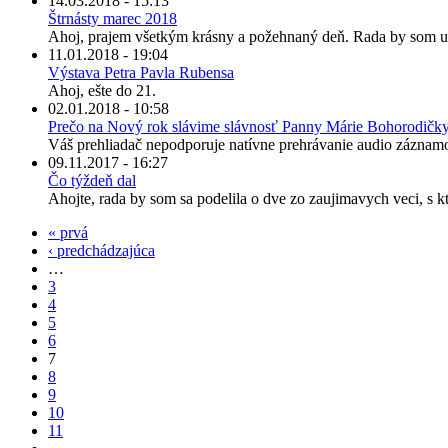
14.03.2018 - 15:13
Štrnásty marec 2018
Ahoj, prajem všetkým krásny a požehnaný deň. Rada by som upo
11.01.2018 - 19:04
Výstava Petra Pavla Rubensa
Ahoj, ešte do 21.
02.01.2018 - 10:58
Prečo na Nový rok slávime slávnosť Panny Márie Bohorodičk
Váš prehliadač nepodporuje natívne prehrávanie audio záznamo
09.11.2017 - 16:27
Čo týždeň dal
Ahojte, rada by som sa podelila o dve zo zaujimavych veci, s k
« prvá
‹ predchádzajúca
…
3
4
5
6
7
8
9
10
11