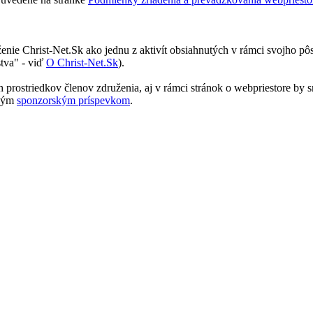
enie Christ-Net.Sk ako jednu z aktivít obsiahnutých v rámci svojho pôs
stva" - viď
O Christ-Net.Sk
).
h prostriedkov členov združenia, aj v rámci stránok o webpriestore by
bným
sponzorským príspevkom
.