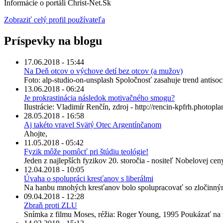
Informácie o portáli Christ-Net.Sk
Zobraziť celý profil používateľa
Príspevky na blogu
17.06.2018 - 15:44
Na Deň otcov o výchove detí bez otcov (a mužov)
Foto: alp-studio-on-unsplash Spoločnosť zasahuje trend antisoci
13.06.2018 - 06:24
Je prokrastinácia následok motivačného smogu?
Ilustrácie: Vladimír Renčín, zdroj - http://rencin-kpfrh.photoplan
28.05.2018 - 16:58
Aj takéto vravel Svätý Otec Argentínčanom
Ahojte,
11.05.2018 - 05:42
Fyzik môže pomôcť pri štúdiu teológie!
Jeden z najlepších fyzikov 20. storočia - nositeľ Nobelovej ce
12.04.2018 - 10:05
Úvaha o spolupráci kresťanov s liberálmi
Na hanbu mnohých kresťanov bolo spolupracovať so zločinnými 
09.04.2018 - 12:28
Zbraň proti ZLU
Snímka z filmu Moses, réžia: Roger Young, 1995 Poukázať na ne