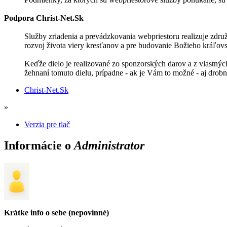
Podpora Christ-Net.Sk
Služby zriadenia a prevádzkovania webpriestoru realizuje združ
rozvoj života viery kresťanov a pre budovanie Božieho kráľov
Keďže dielo je realizované zo sponzorských darov a z vlastnýc
žehnaní tomuto dielu, prípadne - ak je Vám to možné - aj dro
Christ-Net.Sk
»
Verzia pre tlač
Informácie o
Administrator
Krátke info o sebe (nepovinné)