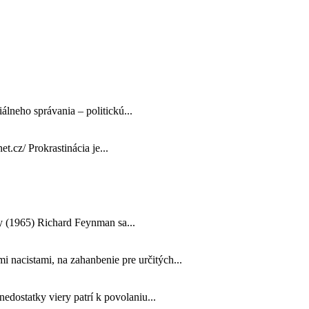
álneho správania – politickú...
et.cz/ Prokrastinácia je...
ny (1965) Richard Feynman sa...
nacistami, na zahanbenie pre určitých...
dostatky viery patrí k povolaniu...