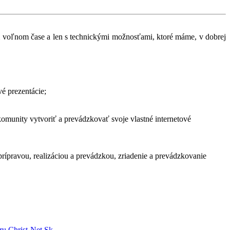
m voľnom čase a len s technickými možnosťami, ktoré máme, v dobrej
vé prezentácie;
 komunity vytvoriť a prevádzkovať svoje vlastné internetové
prípravou, realizáciou a prevádzkou, zriadenie a prevádzkovanie
ru Christ-Net.Sk
.