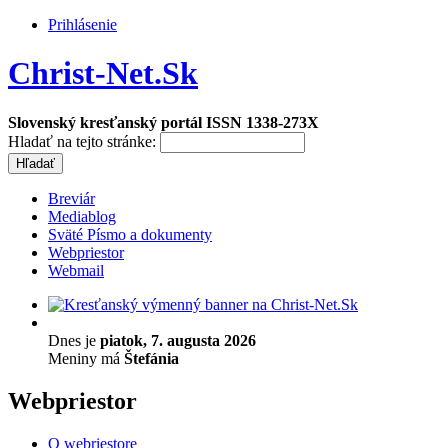
Prihlásenie
Christ-Net.Sk
Slovenský kresťanský portál ISSN 1338-273X
Hladať na tejto stránke:
Breviár
Mediablog
Sväté Písmo a dokumenty
Webpriestor
Webmail
Dnes je
piatok, 7. augusta 2026
Meniny má
Štefánia
Webpriestor
O webriestore