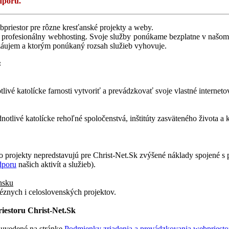
dporu.
bpriestor pre rôzne kresťanské projekty a weby.
ie profesionálny webhosting. Svoje služby ponúkame bezplatne v našo
áujem a ktorým ponúkaný rozsah služieb vyhovuje.
:
tlivé katolícke farnosti vytvoriť a prevádzkovať svoje vlastné interneto
dnotlivé katolícke rehoľné spoločenstvá, inštitúty zasväteného života a
o projekty nepredstavujú pre Christ-Net.Sk zvýšené náklady spojené s 
dporu
našich aktivít a služieb).
ensku
éznych i celoslovenských projektov.
iestoru Christ-Net.Sk
 uvedené na stránke
Podmienky zriadenia a prevádzkovania webpriesto