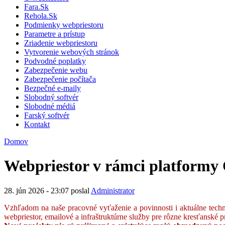
Fara.Sk
Rehola.Sk
Podmienky webpriestoru
Parametre a prístup
Zriadenie webpriestoru
Vytvorenie webových stránok
Podvodné poplatky
Zabezpečenie webu
Zabezpečenie počítača
Bezpečné e-maily
Slobodný softvér
Slobodné médiá
Farský softvér
Kontakt
Domov
Webpriestor v rámci platformy 
28. jún 2026 - 23:07 poslal
Administrator
Vzhľadom na naše pracovné vyťaženie a povinnosti i aktuálne techn
webpriestor, emailové a infraštruktúrne služby pre rôzne kresťans