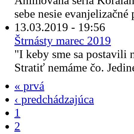
Animovaná séria Koraland
sebe nesie evanjelizačné p
13.03.2019 - 19:56
Štrnásty marec 2019
"I keby sme sa postavili
Stratiť nemáme čo. Jediné
« prvá
‹ predchádzajúca
1
2