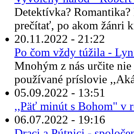
Detektívka? Romantika? 
prečítať, po akom žánri 
20.11.2022 - 21:22
Po čom vždy túžila - Ly
Mnohým z nás určite nie 
používané príslovie ,,Ak
05.09.2022 - 13:51
,,Päť minút s Bohom" v 
06.07.2022 - 19:16
Draci a Pútnici - spoloče