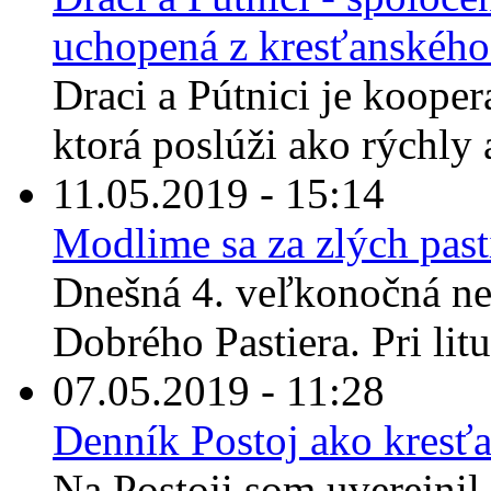
uchopená z kresťanskéh
Draci a Pútnici je kooper
ktorá poslúži ako rýchly 
11.05.2019 - 15:14
Modlime sa za zlých past
Dnešná 4. veľkonočná ne
Dobrého Pastiera. Pri litu
07.05.2019 - 11:28
Denník Postoj ako kres
Na Postoji som uverejnil