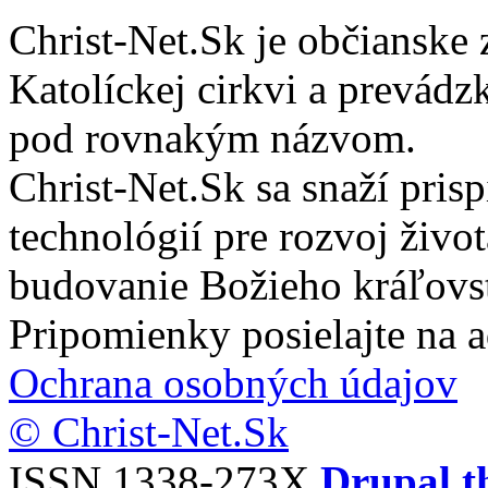
Christ-Net.Sk je občianske 
Katolíckej cirkvi a prevádz
pod rovnakým názvom.
Christ-Net.Sk sa snaží pri
technológií pre rozvoj živo
budovanie Božieho kráľovs
Pripomienky posielajte na 
Ochrana osobných údajov
© Christ-Net.Sk
ISSN 1338-273X
Drupal t