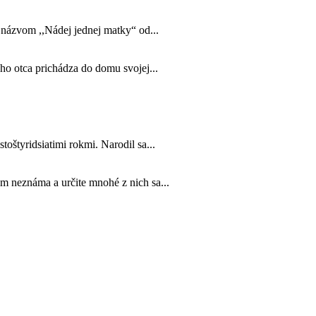
s názvom ,,Nádej jednej matky“ od...
jho otca prichádza do domu svojej...
toštyridsiatimi rokmi. Narodil sa...
m neznáma a určite mnohé z nich sa...