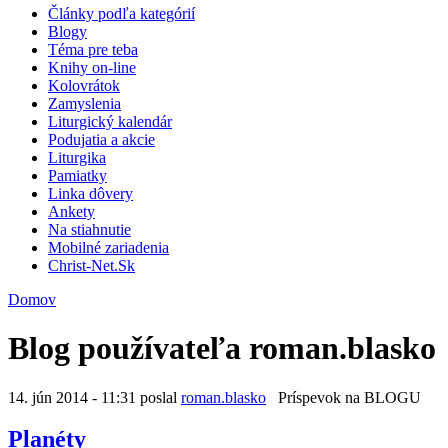
Články podľa kategórií
Blogy
Téma pre teba
Knihy on-line
Kolovrátok
Zamyslenia
Liturgický kalendár
Podujatia a akcie
Liturgika
Pamiatky
Linka dôvery
Ankety
Na stiahnutie
Mobilné zariadenia
Christ-Net.Sk
Domov
Blog používateľa roman.blasko
14. jún 2014 - 11:31 poslal
roman.blasko
Príspevok na BLOGU
Planéty