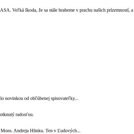
ň NASA. Veľká škoda, že sa stále hrabeme v prachu našich prízemností,
lo novinkou od obľúbenej spisovateľky...
 dotknutý radosťou.
o Mons. Andreja Hlinku. Ten v Ľudových...