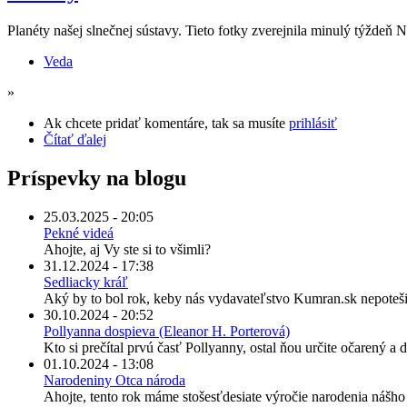
Planéty našej slnečnej sústavy. Tieto fotky zverejnila minulý týžde
Veda
»
Ak chcete pridať komentáre, tak sa musíte
prihlásiť
Čítať ďalej
Príspevky na blogu
25.03.2025 - 20:05
Pekné videá
Ahojte, aj Vy ste si to všimli?
31.12.2024 - 17:38
Sedliacky kráľ
Aký by to bol rok, keby nás vydavateľstvo Kumran.sk nepoteši
30.10.2024 - 20:52
Pollyanna dospieva (Eleanor H. Porterová)
Kto si prečítal prvú časť Pollyanny, ostal ňou určite očarený a
01.10.2024 - 13:08
Narodeniny Otca národa
Ahojte, tento rok máme stošesťdesiate výročie narodenia nášh