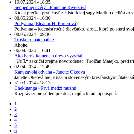
19.07.2024 - 18:35
Sen jednej dcéry - Francine Riversová
Kto si prečítal prvú časť z Historickej ságy Martino dedičstvo 
08.05.2024 - 16:30
Pollyanna (Eleanor H. Porterová)
Pollyanna – jedenásťročné dievčatko, sirota, ktoré po smrti svo
08.05.2024 - 09:36
Trošku o matematike
Ahojte,
06.04.2024 - 10:41
Ako barok kamene a drevo vyzvŕtal
„Uíííí,“ zakričal zrejme novorodenec, Tirolčan Matejko, pred tris
02.04.2024 - 15:49
Kam zavolá odvaha - Janette Okeová
Janette Okeová nie je našim slovenským kresťanským čitateľká
31.03.2024 - 18:13
Chekutanga - Prvá medzi mužmi
Rozprávky nie sú len pre deti, majú ich radi aj dospelí.
1
2
3
4
5
6