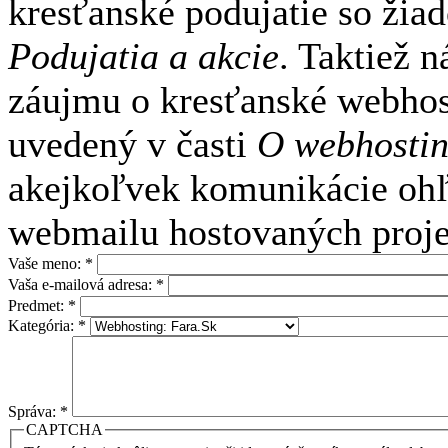
kresťanské podujatie so žia
Podujatia a akcie
. Taktiež 
záujmu o kresťanské webhost
uvedený v časti
O webhosti
akejkoľvek komunikácie ohľ
webmailu hostovaných proje
Vaše meno:
*
Vaša e-mailová adresa:
*
Predmet:
*
Kategória:
*
Správa:
*
CAPTCHA