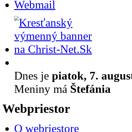
Webmail
Dnes je
piatok, 7. augus
Meniny má
Štefánia
Webpriestor
O webriestore