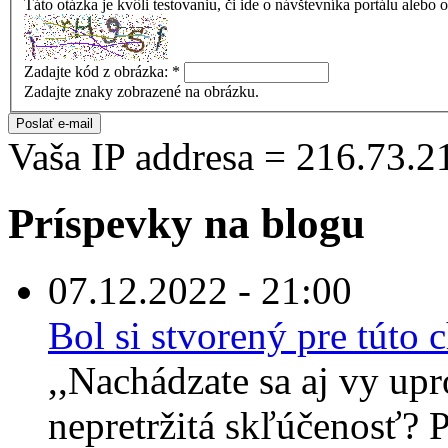
Táto otázka je kvôli testovaniu, či ide o návštevníka portálu alebo
Zadajte kód z obrázka:
*
Zadajte znaky zobrazené na obrázku.
Vaša IP addresa = 216.73.2
Príspevky na blogu
07.12.2022 - 21:00
Bol si stvorený pre túto
,,Nachádzate sa aj vy up
nepretržitá skľúčenosť? Po