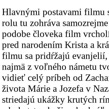
Hlavnými postavami filmu s
rolu tu zohráva samozrejme
podobe človeka film vrchol
pred narodením Krista a kr
filmu sa pridŕžajú evanjelií
najmä z voľného námetu tv
vidieť celý príbeh od Zach
života Márie a Jozefa v Naza
striedajú ukážky krutých r