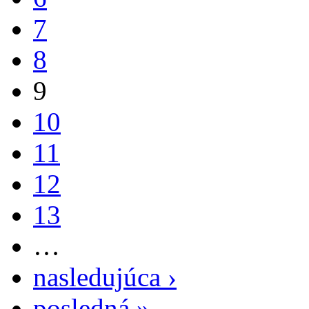
7
8
9
10
11
12
13
…
nasledujúca ›
posledná »