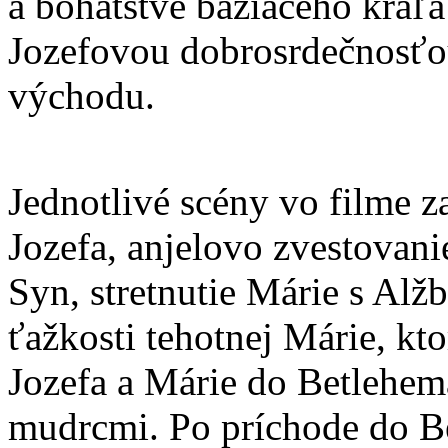
a bohatstve bažiaceho kráľa
Jozefovou dobrosrdečnosťou
východu.
Jednotlivé scény vo filme 
Jozefa, anjelovo zvestovanie
Syn, stretnutie Márie s Alžb
ťažkosti tehotnej Márie, kto
Jozefa a Márie do Betlehema
mudrcmi. Po príchode do B