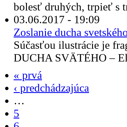
bolesť druhých, trpieť s tr
03.06.2017 - 19:09
Zoslanie ducha svetskéh
Súčasťou ilustrácie je 
DUCHA SVÄTÉHO – El Gr
« prvá
‹ predchádzajúca
…
5
6