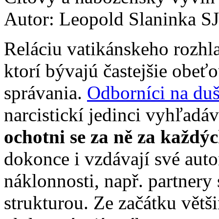
Autor: Leopold Slaninka SJ
Reláciu vatikánskeho rozhl
ktorí bývajú častejšie obeť
správania.
Odborníci na duš
narcistickí jedinci vyhľadáv
ochotni se za ně za každýc
dokonce i vzdávají své auto
náklonnosti, např. partnery
strukturou. Ze začátku větš