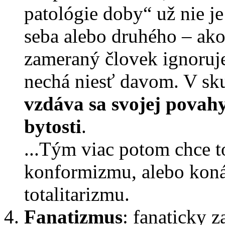
patológie doby“ už nie j
seba alebo druhého – ako
zameraný človek ignoruje
nechá niesť davom. V sku
vzdáva sa svojej povah
bytosti
.
...Tým viac potom chce t
konformizmu, alebo koná
totalitarizmu.
Fanatizmus
: fanaticky 