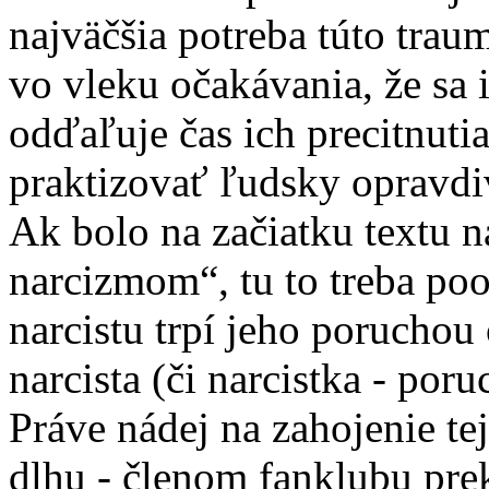
najväčšia potreba túto trau
vo vleku očakávania, že sa 
odďaľuje čas ich precitnutia
praktizovať ľudsky opravd
Ak bolo na začiatku textu n
narcizmom“, tu to treba poo
narcistu trpí jeho porucho
narcista (či narcistka - poru
Práve nádej na zahojenie te
dlhu - členom fanklubu prek