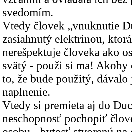
svedomím.
Vtedy človek „vnuknutie Du
zasiahnutý elektrinou, ktorá
nerešpektuje človeka ako o
svätý - použi si ma! Akoby 
to, že bude použitý, dávalo
naplnenie.
Vtedy si premieta aj do Du
neschopnosť pochopiť člove
osobu - bytosť stvorenú na