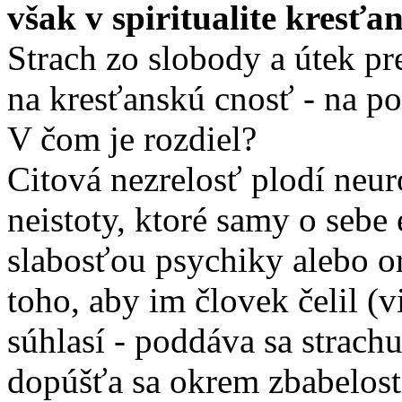
však v spiritualite kresťa
Strach zo slobody a útek p
na kresťanskú cnosť - na po
V čom je rozdiel?
Citová nezrelosť plodí neur
neistoty, ktoré samy o sebe 
slabosťou psychiky alebo o
toho, aby im človek čelil (
súhlasí - poddáva sa strach
dopúšťa sa okrem zbabelosti