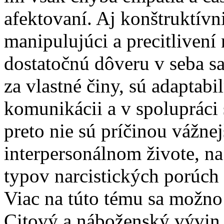
afektovaní. Aj konštruktívni
manipulujúci a precitlivení 
dostatočnú dôveru v seba s
za vlastné činy, sú adaptab
komunikácii a v spolupráci 
preto nie sú príčinou vážne
interpersonálnom živote, n
typov narcistických porúch 
Viac na túto tému sa možno
Citový a náboženský vývin 