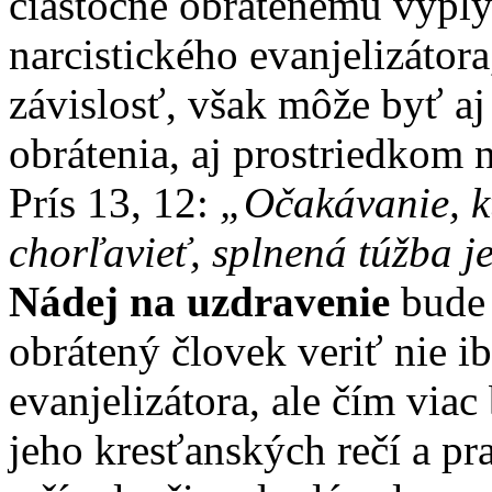
čiastočne obrátenému vyply
narcistického evanjelizátor
závislosť, však môže byť a
obrátenia, aj prostriedkom 
Prís 13, 12:
„Očakávanie, kt
chorľavieť, splnená túžba j
Nádej na uzdravenie
bude 
obrátený človek veriť nie i
evanjelizátora, ale čím via
jeho kresťanských rečí a pr