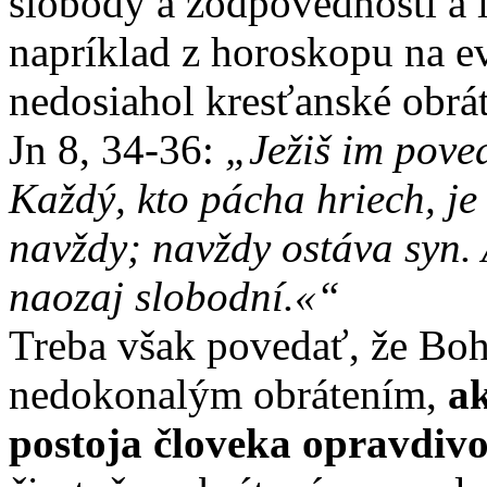
slobody a zodpovednosti a l
napríklad z horoskopu na ev
nedosiahol kresťanské obrá
Jn 8, 34-36:
„Ježiš im pove
Každý, kto pácha hriech, je
navždy; navždy ostáva syn. 
naozaj slobodní.«“
Treba však povedať, že Boh 
nedokonalým obrátením,
ak
postoja človeka opravdiv