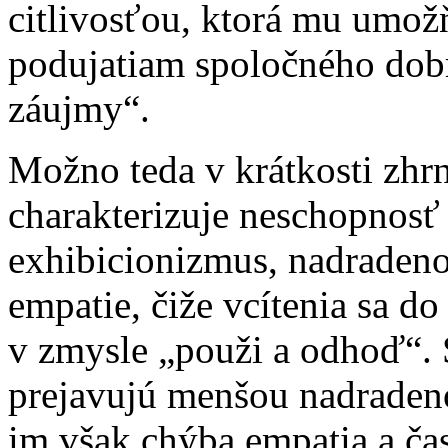
citlivosťou, ktorá mu umož
podujatiam spoločného dobr
záujmy“.
Možno teda v krátkosti zhrn
charakterizuje neschopnosť
exhibicionizmus, nadradeno
empatie, čiže vcítenia sa d
v zmysle „použi a odhoď“. 
prejavujú menšou nadradeno
im však chýba empatia a čas