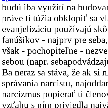
budú iba využití na budovan
práve tí túžia obklopiť sa 
evanjelizáciu používajú skô
fanúšikov - najprv pre seba
však - pochopiteľne - nezve
sebou (napr. sebapodvádzajú
Ba neraz sa stáva, že ak si 
správania narcistu, najodda
narcizmus popierať tí členo
vzťahu s ním priviedla najv