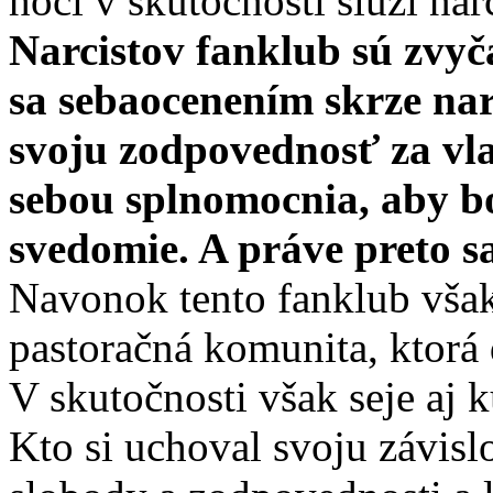
hoci v skutočnosti slúži nar
Narcistov fanklub sú zvyča
sa sebaocenením skrze nar
svoju zodpovednosť za vla
sebou splnomocnia, aby b
svedomie. A práve preto s
Navonok tento fanklub vša
pastoračná komunita, ktorá
V skutočnosti však seje aj k
Kto si uchoval svoju závislo