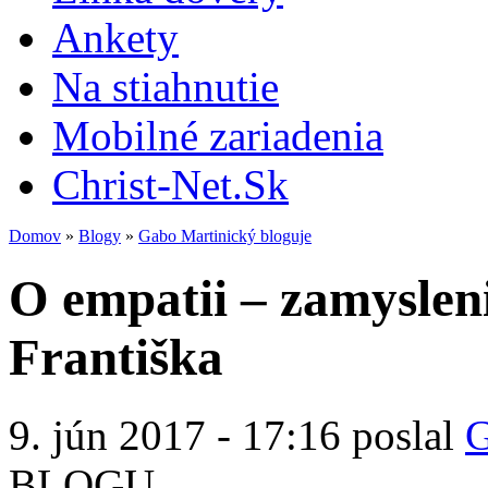
Ankety
Na stiahnutie
Mobilné zariadenia
Christ-Net.Sk
Domov
»
Blogy
»
Gabo Martinický bloguje
O empatii – zamyslen
Františka
9. jún 2017 - 17:16 poslal
G
BLOGU