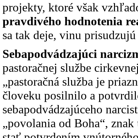
projekty, ktoré však vzhľa
pravdivého hodnotenia rea
sa tak deje, vinu prisudzuj
Sebapodvádzajúci narciz
pastoračnej službe cirkevne
„pastoračná služba je priazn
človeku posilnilo a potvrdil
sebapodvádzajúceho narcistu
„povolania od Boha“, znak 
stať potvrdením vnútorného