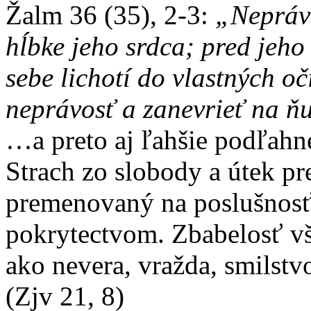
Žalm 36 (35), 2-3:
„Neprávo
hĺbke jeho srdca; pred jeh
sebe lichotí do vlastných o
neprávosť a zanevrieť na 
…a preto aj ľahšie podľahne
Strach zo slobody a útek p
premenovaný na poslušnosť
pokrytectvom. Zbabelosť vš
ako nevera, vražda, smilst
(Zjv 21, 8)