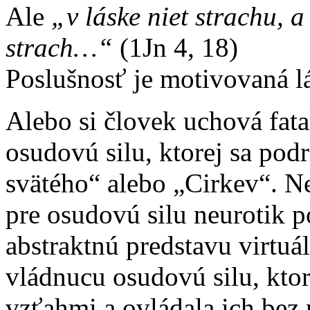
Ale
„v láske niet strachu, 
strach…“
(1Jn 4, 18)
Poslušnosť je motivovaná l
Alebo si človek uchová fatal
osudovú silu, ktorej sa pod
svätého“ alebo „Cirkev“. N
pre osudovú silu neurotik po
abstraktnú predstavu virtuál
vládnucu osudovú silu, kto
vzťahmi a ovládala ich bez