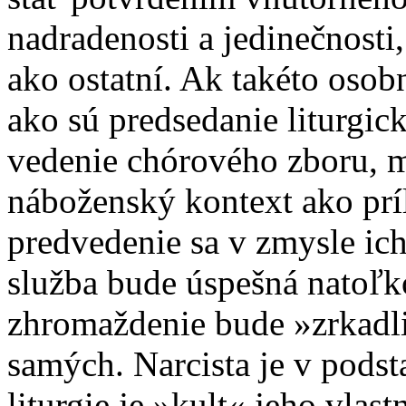
nadradenosti a jedinečnosti
ako ostatní. Ak takéto osobn
ako sú predsedanie liturgic
vedenie chórového zboru, m
náboženský kontext ako príl
predvedenie sa v zmysle ich
služba bude úspešná natoľk
zhromaždenie bude »zrkadli
samých. Narcista je v podst
liturgie je »kult« jeho vlast