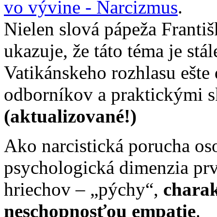
vo vývine - Narcizmus
.
Nielen slová pápeža Františ
ukazuje, že táto téma je stál
Vatikánskeho rozhlasu ešte
odborníkov a praktickými s
(aktualizované!)
Ako narcistická porucha os
psychologická dimenzia pr
hriechov – „pýchy“,
charak
neschopnosťou empatie
.