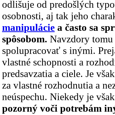
odlišuje od predošlých typo
osobnosti, aj tak jeho chara
manipulácie
a často sa sp
spôsobom.
Navzdory tomu 
spolupracovať s inými. Pre
vlastné schopnosti a rozho
predsavzatia a ciele. Je vš
za vlastné rozhodnutia a ne
neúspechu. Niekedy je vša
pozorný voči potrebám in