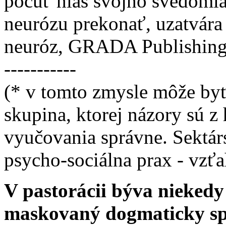
počuť hlas svojho svedomia
neurózu prekonať, uzatvára 
neuróz, GRADA Publishing,
-----------
(* v tomto zmysle môže byť
skupina, ktorej názory sú z
vyučovania správne. Sektárs
psycho-sociálna prax - vzťa
V pastorácii býva niekedy
maskovaný dogmaticky sp