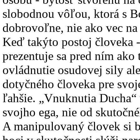
slobodnou vôľou, ktorá s 
dobrovoľne, nie ako vec na 
Keď takýto postoj človeka - 
prezentuje sa pred ním ako 
ovládnutie osudovej sily a
dotyčného človeka pre svoj
ľahšie. „Vnuknutia Ducha“ v
svojho ega, nie od skutočn
A manipulovaný človek si b