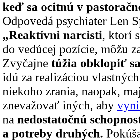
keď sa ocitnú v pastoračn
Odpovedá psychiater Len S
„Reaktívni narcisti
, ktorí
do vedúcej pozície, môžu z
Zvyčajne
túžia obklopiť s
idú za realizáciou vlastných
niekoho zrania, naopak, ma
znevažovať iných, aby
vyni
na
nedostatočnú schopnosť 
a potreby druhých.
Pokúšaj