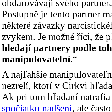
obdarovávají svého partnera,
Postupně je tento partner 
některé závazky narcistickéh
zvykem. Je možné říci, že pl
hledají partnery podle to
manipulovatelní
.“
A najľahšie manipulovateľní
nezrelí, ktorí v Cirkvi hľad
Ak pri tom hľadaní natrafia 
spočiatku nadšení
, ale čast