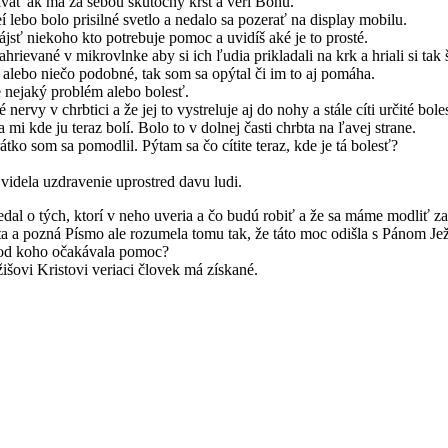
žívať ak má za sebou skutočný krst a verí Bohu.
lebo bolo prisilné svetlo a nedalo sa pozerať na display mobilu.
ájsť niekoho kto potrebuje pomoc a uvidíš aké je to prosté.
rievané v mikrovlnke aby si ich ľudia prikladali na krk a hriali si tak š
 alebo niečo podobné, tak som sa opýtal či im to aj pomáha.
e nejaký problém alebo bolesť.
vy v chrbtici a že jej to vystreluje aj do nohy a stále cíti určité boles
 kde ju teraz bolí. Bolo to v dolnej časti chrbta na ľavej strane.
ko som sa pomodlil. Pýtam sa čo cítite teraz, kde je tá bolesť?
 videla uzdravenie uprostred davu ludi.
dal o tých, ktorí v neho uveria a čo budú robiť a že sa máme modliť z
ta a pozná Písmo ale rozumela tomu tak, že táto moc odišla s Pánom Je
m od koho očakávala pomoc?
šovi Kristovi veriaci človek má získané.