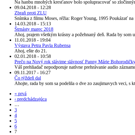
Na hanbu mnohých kresťanov bolo spolupracovať so zločinnými 
09.04.2018 - 12:28
Zbraň proti ZLU
Snímka z filmu Moses, réžia: Roger Young, 1995 Poukázať na ne
14.03.2018 - 15:13
Štrnásty marec 2018
Ahoj, prajem všetkým krásny a požehnaný deň. Rada by som upo
11.01.2018 - 19:04
Výstava Petra Pavla Rubensa
Ahoj, ešte do 21.
02.01.2018 - 10:58
Prečo na Nový rok slávime slávnosť Panny Márie Bohorodičk
Váš prehliadač nepodporuje natívne prehrávanie audio záznamo
09.11.2017 - 16:27
Čo týždeň dal
Ahojte, rada by som sa podelila o dve zo zaujimavych veci, s k
« prvá
‹ predchádzajúca
…
3
4
5
6
7