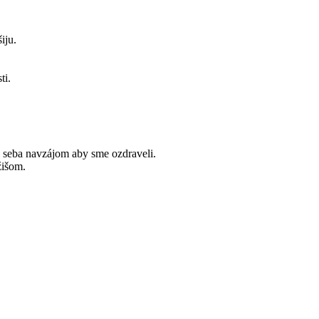
iju.
ti.
a seba navzájom aby sme ozdraveli.
žišom.