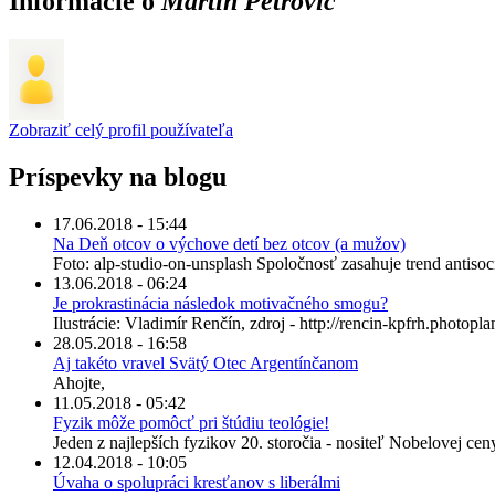
Informácie o
Martin Petrovic
Zobraziť celý profil používateľa
Príspevky na blogu
17.06.2018 - 15:44
Na Deň otcov o výchove detí bez otcov (a mužov)
Foto: alp-studio-on-unsplash Spoločnosť zasahuje trend antisoci
13.06.2018 - 06:24
Je prokrastinácia následok motivačného smogu?
Ilustrácie: Vladimír Renčín, zdroj - http://rencin-kpfrh.photoplan
28.05.2018 - 16:58
Aj takéto vravel Svätý Otec Argentínčanom
Ahojte,
11.05.2018 - 05:42
Fyzik môže pomôcť pri štúdiu teológie!
Jeden z najlepších fyzikov 20. storočia - nositeľ Nobelovej ce
12.04.2018 - 10:05
Úvaha o spolupráci kresťanov s liberálmi