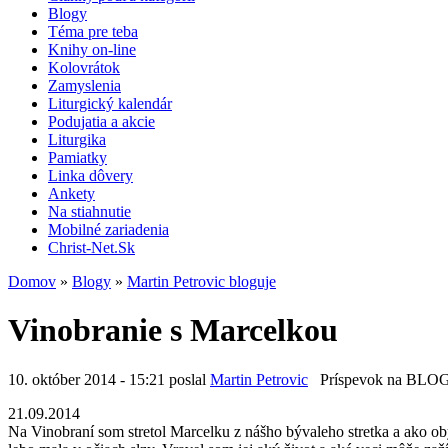
Blogy
Téma pre teba
Knihy on-line
Kolovrátok
Zamyslenia
Liturgický kalendár
Podujatia a akcie
Liturgika
Pamiatky
Linka dôvery
Ankety
Na stiahnutie
Mobilné zariadenia
Christ-Net.Sk
Domov
»
Blogy
»
Martin Petrovic bloguje
Vinobranie s Marcelkou
10. október 2014 - 15:21 poslal
Martin Petrovic
Príspevok na BLO
21.09.2014
Na Vinobraní som stretol Marcelku z nášho bývaleho stretka a ako oby