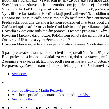
lebo mala v očiach slzy. Vravel som jej aký život a aké veci môže za
Svedčil som o uzdraveniach ale nemohol som jej ukázať nejaké z videí 
Vravím, je tu dosť ľudí lepšie ako sto ráz počuť je raz zažiť, poďme n
Vyrazili sme ku stánkom. Hneď na kraji predávali vrecúška s obilím nah
Napadlo ma, že také dačo predsa robia tí čo majú problém s chrbticou
Predavačka potvrdila, že áno a tak som pokračoval či aj teraz pociťuj
Začala mi opisovať, že máva bolesť od ľadvín a má pricviknuté nejaké ner
Hovorím ak dovolíte skúsim vám pomocť. Ochotne privolila a ukázala mi
Hovorím Marcelke dávaj pozor. Položil som panej ruku na chrbát a krát
Ona vravi: Už nie je a vy možete toto robiť?
Hovorím Marcelke, videla si aké je to prosté a učinné? Na vlastné oči
S pani predavačkou sme sa potom chvíľu rozprávali čo Pán Ježiš pove
Bola prekvapená lebo sa pokladala za veriacu, dokonca vravela, ze čí
Zaujímavé však je, že ak táto moc podľa nej už nie je v cirkvi poto
Nesprávne vyučovanie nám bráni rozumiet a prijať čo už v Pánovi Ježi
Svedectvá
»
blog používateľa Martin Petrovic
Ak chcete pridať komentáre, tak sa musíte
prihlásiť
Verzia pre tlač