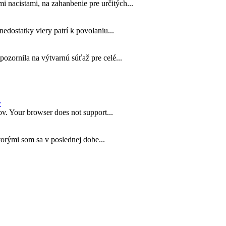
nacistami, na zahanbenie pre určitých...
dostatky viery patrí k povolaniu...
zornila na výtvarnú súťaž pre celé...
y
v. Your browser does not support...
torými som sa v poslednej dobe...