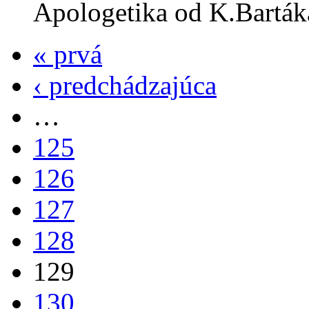
Apologetika od K.Bartáka
« prvá
‹ predchádzajúca
…
125
126
127
128
129
130