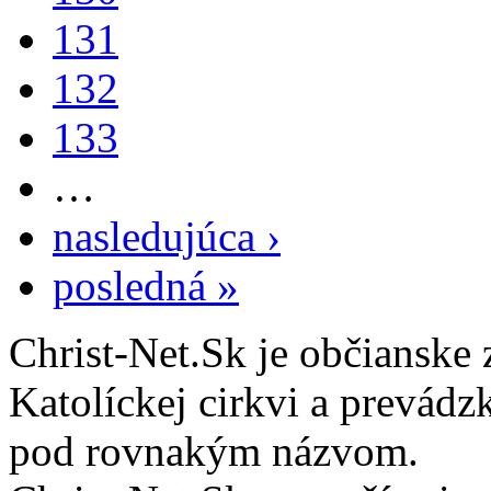
131
132
133
…
nasledujúca ›
posledná »
Christ-Net.Sk je občianske 
Katolíckej cirkvi a prevádz
pod rovnakým názvom.