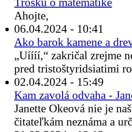
Trošku o matematike
Ahojte,
06.04.2024 - 10:41
Ako barok kamene a drev
„Uíííí,“ zakričal zrejme 
pred tristoštyridsiatimi r
02.04.2024 - 15:49
Kam zavolá odvaha - Jan
Janette Okeová nie je n
čitateľkám neznáma a urči