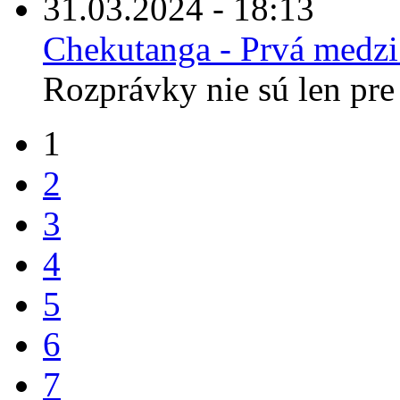
31.03.2024 - 18:13
Chekutanga - Prvá medz
Rozprávky nie sú len pre 
1
2
3
4
5
6
7