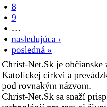
8
9
…
nasledujúca ›
posledná »
Christ-Net.Sk je občianske 
Katolíckej cirkvi a prevádz
pod rovnakým názvom.
Christ-Net.Sk sa snaží pri