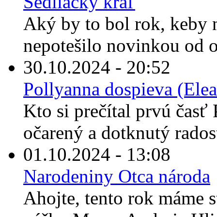
Sedliacky kráľ
Aký by to bol rok, keby
nepotešilo novinkou od o
30.10.2024 - 20:52
Pollyanna dospieva (Elea
Kto si prečítal prvú časť 
očarený a dotknutý rados
01.10.2024 - 13:08
Narodeniny Otca národa
Ahojte, tento rok máme s