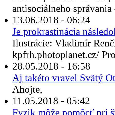
antisociálneho správania –
13.06.2018 - 06:24
Je prokrastinácia násle
Ilustrácie: Vladimír Renčí
kpfrh.photoplanet.cz/ Prok
28.05.2018 - 16:58
Aj takéto vravel Svätý 
Ahojte,
11.05.2018 - 05:42
Fyzik môže pomôcť pri št