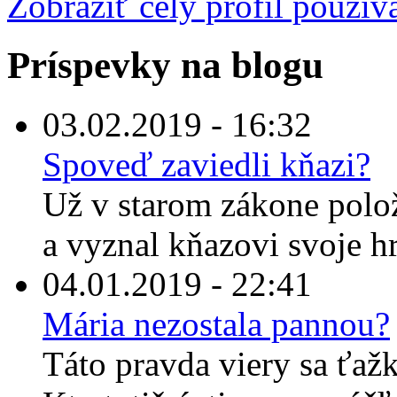
Zobraziť celý profil použív
Príspevky na blogu
03.02.2019 - 16:32
Spoveď zaviedli kňazi?
Už v starom zákone polož
a vyznal kňazovi svoje hr
04.01.2019 - 22:41
Mária nezostala pannou?
Táto pravda viery sa ťaž