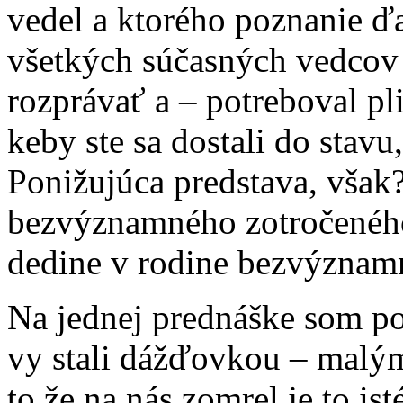
vedel a ktorého poznanie ď
všetkých súčasných vedcov 
rozprávať a – potreboval pli
keby ste sa dostali do stavu
Ponižujúca predstava, však?)
bezvýznamného zotročeného
dedine v rodine bezvýznamn
Na jednej prednáške som poču
vy stali dážďovkou – malým
to že na nás zomrel je to ist