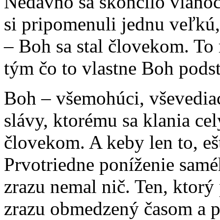
Nedávno sa skončilo vianoč
si pripomenuli jednu veľkú
– Boh sa stal človekom. To
tým čo to vlastne Boh podst
Boh – všemohúci, vševediac
slávy, ktorému sa klania ce
človekom. A keby len to, e
Prvotriedne poníženie samé
zrazu nemal nič. Ten, ktorý 
zrazu obmedzený časom a pr