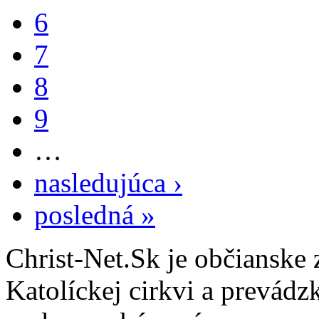
6
7
8
9
…
nasledujúca ›
posledná »
Christ-Net.Sk je občianske 
Katolíckej cirkvi a prevádz