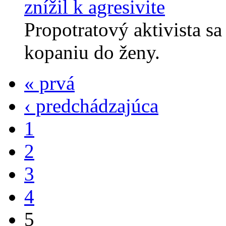
znížil k agresivite
Propotratový aktivista sa
kopaniu do ženy.
« prvá
‹ predchádzajúca
1
2
3
4
5