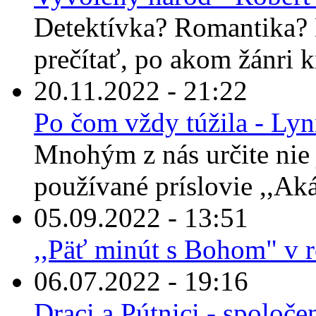
Detektívka? Romantika? 
prečítať, po akom žánri 
20.11.2022 - 21:22
Po čom vždy túžila - Ly
Mnohým z nás určite nie 
používané príslovie ,,Ak
05.09.2022 - 13:51
,,Päť minút s Bohom" v 
06.07.2022 - 19:16
Draci a Pútnici - spoloče