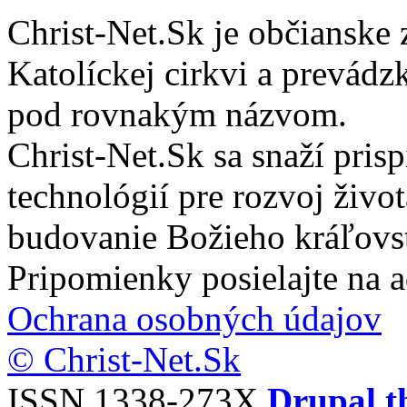
Christ-Net.Sk je občianske 
Katolíckej cirkvi a prevádz
pod rovnakým názvom.
Christ-Net.Sk sa snaží pri
technológií pre rozvoj živo
budovanie Božieho kráľovs
Pripomienky posielajte na 
Ochrana osobných údajov
© Christ-Net.Sk
ISSN 1338-273X
Drupal t