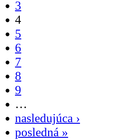
3
4
5
6
7
8
9
…
nasledujúca ›
posledná »