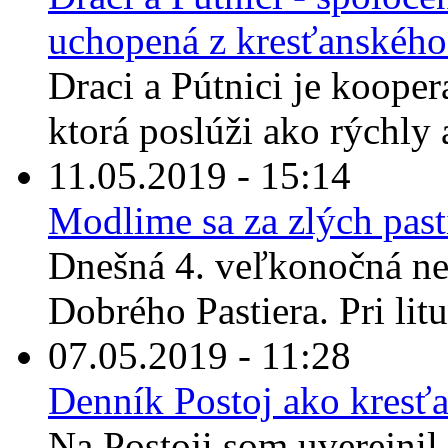
uchopená z kresťanskéh
Draci a Pútnici je kooper
ktorá poslúži ako rýchly 
11.05.2019 - 15:14
Modlime sa za zlých past
Dnešná 4. veľkonočná ne
Dobrého Pastiera. Pri litu
07.05.2019 - 11:28
Denník Postoj ako kres
Na Postoji som uverejnil